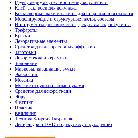
Грунт, медиумы, растворители, загустители
Клей, лак, воск для декупажа
Кракелюрные лаки и патины для старения поверхности
Моделирующие и структурные пасты, составы
Инструменты для творчества, декупажа, скрапбукинга
Трафареты
Краски
Декоративные элементы
Средства для декоративных эффектов
Заготовки
Декор стекла и керамики
Золочение
Маркеры, карандаши, ручки
Эмбоссинг
Мозаика
Мягкие игрушки своими руками
Средства для декора ткани
Эбру
Фелтинг
Пластика
Квиллинг
Техника Sospeso Trasparente
Литература и DVD по декупажу и рукоделию