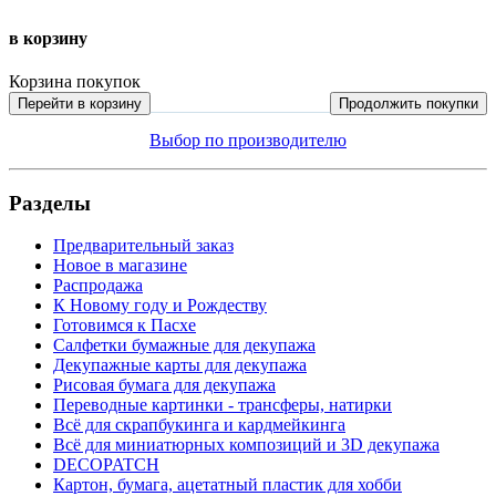
в корзину
Корзина покупок
Перейти в корзину
Продолжить покупки
Выбор по производителю
Разделы
Предварительный заказ
Новое в магазине
Распродажа
К Новому году и Рождеству
Готовимся к Пасхе
Салфетки бумажные для декупажа
Декупажные карты для декупажа
Рисовая бумага для декупажа
Переводные картинки - трансферы, натирки
Всё для скрапбукинга и кардмейкинга
Всё для миниатюрных композиций и 3D декупажа
DECOPATCH
Картон, бумага, ацетатный пластик для хобби