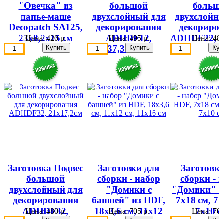
"Овечка" из
большой
боль
папье-маше
двухслойный для
двухслой
Decopatch SA125,
декорирования
декорир
23х8,2х15 см
ADHDF12,
ADHDF22, 
Цена:
420 р.
Цена:
495 р.
Цена:
48
37,3х20см
Заготовка Подвес
Заготовки для
Заготовк
большой
сборки - набор
сборки -
двухслойный для
"Домики с
"Домики" 
декорирования
башней" из HDF,
7х18 см, 7
ADHDF32,
18х3,6 см, 11х12
7х10 
Цена:
480 р.
Цена:
705 р.
Цена:
70