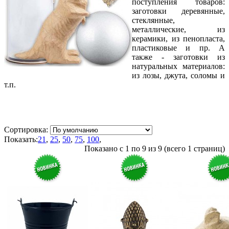
поступления товаров:
заготовки деревянные,
стеклянные,
металлические, из
керамики, из пенопласта,
пластиковые и пр. А
также - заготовки из
натуральных материалов:
из лозы, джута, соломы и
т.п.
Сортировка:
Показать:
21
,
25
,
50
,
75
,
100
,
Показано с 1 по 9 из 9 (всего 1 страниц)