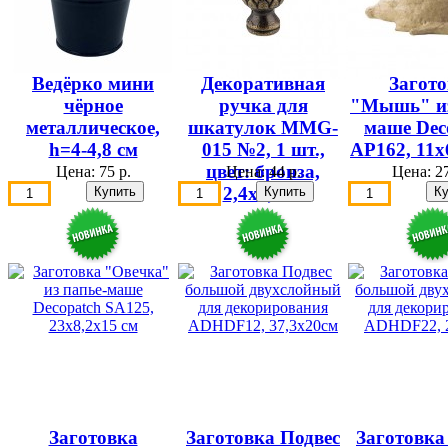
Ведёрко мини
Декоративная
Загото
чёрное
ручка для
"Мышь" из
металлическое,
шкатулок MMG-
маше Dec
h=4-4,8 см
015 №2, 1 шт.,
AP162, 11х
цвет: бронза,
Цена:
75 р.
Цена:
44 р.
Цена:
27
2,4х1,2см
Заготовка
Заготовка Подвес
Заготовка