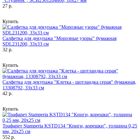
"Стульчик", SCB250120480b, 10х27 мм
27 р.
Купить
Салфетка для декупажа "Морозные узоры" бумажная
SDL231200, 33х33 см
32 р.
Купить
Салфетка для декупажа "Клетка - шотландка серая" бумажная,
13308792, 33х33 см
42 р.
Купить
Трафарет Stamperia KSTD134 "Книги, корешки", толщина 0,25
мм, 20х25 см
552 р.