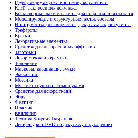
Грунт, медиумы, растворители, загустители
Клей, лак, воск для декупажа
Кракелюрные лаки и патины для старения поверхности
Моделирующие и структурные пасты, составы
Инструменты для творчества, декупажа, скрапбукинга
Трафареты
Краски
Декоративные элементы
Средства для декоративных эффектов
Заготовки
Декор стекла и керамики
Золочение
Маркеры, карандаши, ручки
Эмбоссинг
Мозаика
Мягкие игрушки своими руками
Средства для декора ткани
Эбру
Фелтинг
Пластика
Квиллинг
Техника Sospeso Trasparente
Литература и DVD по декупажу и рукоделию