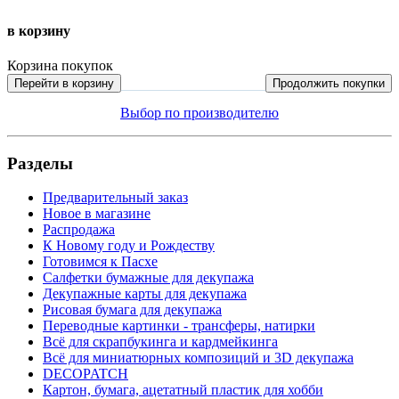
в корзину
Корзина покупок
Перейти в корзину
Продолжить покупки
Выбор по производителю
Разделы
Предварительный заказ
Новое в магазине
Распродажа
К Новому году и Рождеству
Готовимся к Пасхе
Салфетки бумажные для декупажа
Декупажные карты для декупажа
Рисовая бумага для декупажа
Переводные картинки - трансферы, натирки
Всё для скрапбукинга и кардмейкинга
Всё для миниатюрных композиций и 3D декупажа
DECOPATCH
Картон, бумага, ацетатный пластик для хобби