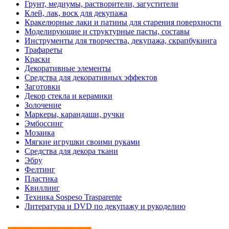
Грунт, медиумы, растворители, загустители
Клей, лак, воск для декупажа
Кракелюрные лаки и патины для старения поверхности
Моделирующие и структурные пасты, составы
Инструменты для творчества, декупажа, скрапбукинга
Трафареты
Краски
Декоративные элементы
Средства для декоративных эффектов
Заготовки
Декор стекла и керамики
Золочение
Маркеры, карандаши, ручки
Эмбоссинг
Мозаика
Мягкие игрушки своими руками
Средства для декора ткани
Эбру
Фелтинг
Пластика
Квиллинг
Техника Sospeso Trasparente
Литература и DVD по декупажу и рукоделию