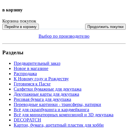
в корзину
Корзина покупок
Перейти в корзину
Продолжить покупки
Выбор по производителю
Разделы
Предварительный заказ
Новое в магазине
Распродажа
К Новому году и Рождеству
Готовимся к Пасхе
Салфетки бумажные для декупажа
Декупажные карты для декупажа
Рисовая бумага для декупажа
Переводные картинки - трансферы, натирки
Всё для скрапбукинга и кардмейкинга
Всё для миниатюрных композиций и 3D декупажа
DECOPATCH
Картон, бумага, ацетатный пластик для хобби