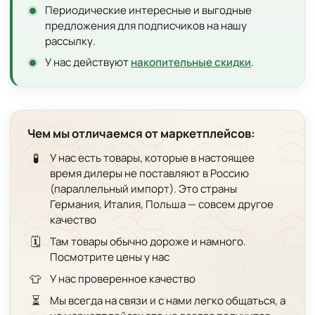
Периодические интересные и выгодные
предложения для подписчиков на нашу
рассылку.
У нас действуют
накопительные скидки
.
Чем мы отличаемся от маркетплейсов:
🧪
У нас есть товары, которые в настоящее
время дилеры не поставляют в Россию
(параллельный импорт). Это страны
Германия, Италия, Польша — совсем другое
качество
🗓️
Там товары обычно дороже и намного.
Посмотрите цены у нас
👕
У нас проверенное качество
⏳
Мы всегда на связи и с нами легко общаться, а