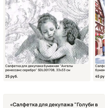
Салфетка для декупажа бумажная "Ангелы
Салфетк
ренессанс серебро" SDL001708, 33х33 см
бумажна
25 руб.
45 руб.
«Салфетка для декупажа "Голуби в