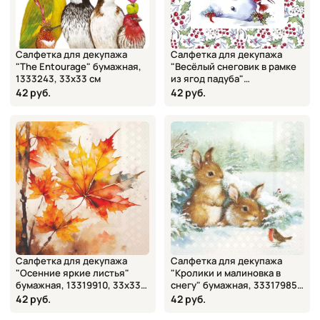
Салфетка для декупажа
Салфетка для декупажа
"The Entourage" бумажная,
"Весёлый снеговик в рамке
1333243, 33х33 см
из ягод падуба"
SDGW024601, 33х33 см
42 руб.
42 руб.
Салфетка для декупажа
Салфетка для декупажа
"Осенние яркие листья"
"Кролики и малиновка в
бумажная, 13319910, 33х33
снегу" бумажная, 33317985,
см
33х33 см
42 руб.
42 руб.