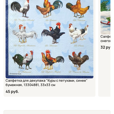
Салфетк
снегока
32 руб.
Салфетка для декупажа "Куры с петухами, синее"
бумажная, 13304881, 33х33 см
45 руб.