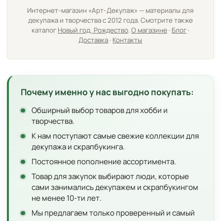
Интернет-магазин «Арт-Декупаж» — материалы для
декупажа и творчества с 2012 года. Смотрите также
каталог
Новый год, Рождество
.
О магазине
·
Блог
·
Доставка
·
Контакты
Почему именно у нас выгодно покупать:
Обширный выбор товаров для хобби и
творчества.
К нам поступают самые свежие коллекции для
декупажа и скрапбукинга.
Постоянное пополнение ассортимента.
Товар для закупок выбирают люди, которые
сами занимались декупажем и скрапбукингом
не менее 10-ти лет.
Мы предлагаем только проверенный и самый