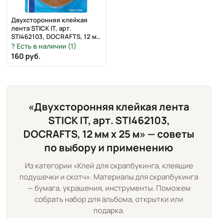
Двухсторонняя клейкая
лента STICK IT, арт.
STI462103, DOCRAFTS, 12 мм
х 25 м
Есть в наличии (1)
160 руб.
«Двухсторонняя клейкая лента
STICK IT, арт. STI462103,
DOCRAFTS, 12 мм х 25 м» — советы
по выбору и применению
Из категории «Клей для скрапбукинга, клеящие
подушечки и скотч». Материалы для скрапбукинга
— бумага, украшения, инструменты. Поможем
собрать набор для альбома, открытки или
подарка.