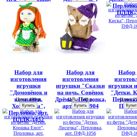
арт. ПЛДК-1453
Перловка, арт.
Перловка
ПЛДК-1451
ПЛДК-
Набор для
Набор для
Набор
изготовления
изготовления
изготов
игрушки
игрушки "Сказки
игрушки и
"Домовёнок и
на ночь. Совёнок
"Детки. К
компания.
Дрёма", Перловка,
Перловка
Цена:
480 р.
Цена:
640 р.
Цена:
29
Хозяюшка",
арт. ПСН-904
ПФД-1
Перловка, арт.
ПЛДК-1452