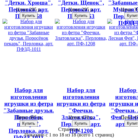
"Детки. Хрюша",
"Детки. Щенок",
"Забавные 
Перловка, арт.
Перловка, арт.
Мудрая 
Цена:
295 р.
Цена:
295 р.
Цена:
39
ПФД-1058
ПФД-1053
Перловка
ПФЗД-
Набор для
Набор для
Набор
изготовления
изготовления
изготов
игрушки из фетра
игрушки из фетра
игрушки и
"Забавные друзья.
"Феечки.
"Феечки. 
Поросёнок
Златовласка",
Фея", Пер
Цена:
495 р.
Цена:
470 р.
Цена:
47
пекарь",
Перловка, арт.
арт. ПФ
Страницы
Перловка, арт.
ПФ-1208
Показано с 1 по 18 из 18 (всего 1 страниц)
ПФЗД-1011