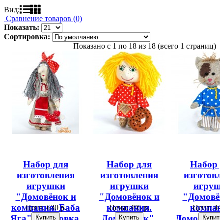
Вид:
Сравнение товаров (0)
Показать:
Сортировка:
Показано с 1 по 18 из 18 (всего 1 страниц)
Набор для
Набор для
Набор
изготовления
изготовления
изготов
игрушки
игрушки
игру
"Домовёнок и
"Домовёнок и
"Домовё
компания. Баба
компания.
компа
Цена:
630 р.
Цена:
495 р.
Цена:
44
Яга", Перловка,
Домовёнок",
Домовиты