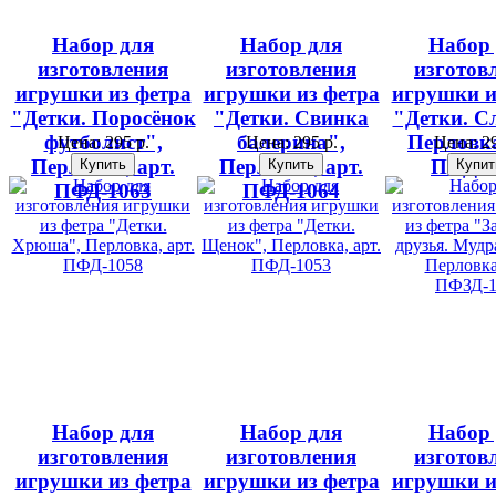
Набор для
Набор для
Набор
изготовления
изготовления
изготов
игрушки из фетра
игрушки из фетра
игрушки и
"Детки. Поросёнок
"Детки. Свинка
"Детки. С
футболист",
балерина",
Перловка
Цена:
295 р.
Цена:
295 р.
Цена:
29
Перловка, арт.
Перловка, арт.
ПФД-1
ПФД-1063
ПФД-1064
Набор для
Набор для
Набор
изготовления
изготовления
изготов
игрушки из фетра
игрушки из фетра
игрушки и