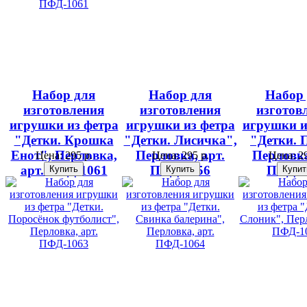
Набор для
Набор для
Набор
изготовления
изготовления
изготов
игрушки из фетра
игрушки из фетра
игрушки и
"Детки. Крошка
"Детки. Лисичка",
"Детки. 
Енот", Перловка,
Перловка, арт.
Перловка
Цена:
295 р.
Цена:
295 р.
Цена:
29
арт. ПФД-1061
ПФД-1056
ПФД-1