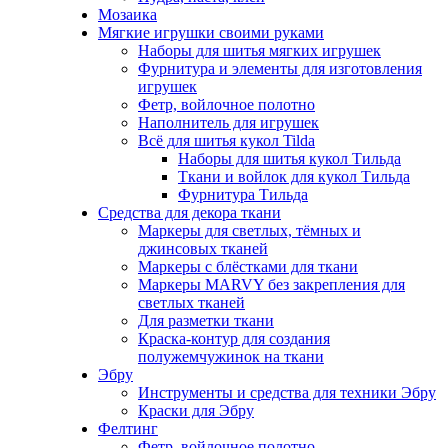
Мозаика
Мягкие игрушки своими руками
Наборы для шитья мягких игрушек
Фурнитура и элементы для изготовления
игрушек
Фетр, войлочное полотно
Наполнитель для игрушек
Всё для шитья кукол Tilda
Наборы для шитья кукол Тильда
Ткани и войлок для кукол Тильда
Фурнитура Тильда
Средства для декора ткани
Маркеры для светлых, тёмных и
джинсовых тканей
Маркеры с блёстками для ткани
Маркеры MARVY без закрепления для
светлых тканей
Для разметки ткани
Краска-контур для создания
полужемчужинок на ткани
Эбру
Инструменты и средства для техники Эбру
Краски для Эбру
Фелтинг
Фетр, войлочное полотно