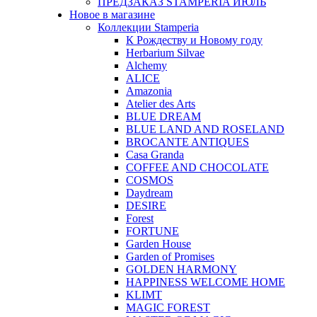
ПРЕДЗАКАЗ STAMPERIA ИЮЛЬ
Новое в магазине
Коллекции Stamperia
К Рождеству и Новому году
Herbarium Silvae
Alchemy
ALICE
Amazonia
Atelier des Arts
BLUE DREAM
BLUE LAND AND ROSELAND
BROCANTE ANTIQUES
Casa Granda
COFFEE AND CHOCOLATE
COSMOS
Daydream
DESIRE
Forest
FORTUNE
Garden House
Garden of Promises
GOLDEN HARMONY
HAPPINESS WELCOME HOME
KLIMT
MAGIC FOREST