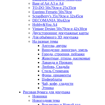
Base of Art А3 и А4
TO-DO 50х70см и 25х35см
Esprimo Ferrario 50х70см
ScrapBerry's 35х70см и 32х45см
DECOMANIA 30х42см
Hobby&You А4
Vintage Design 50х70см и 42х30см
Двухсторонние декупажные карты
Для объёмного 3D декупажа
На разные темы
Ангелы, амуры
Виноделие, виноград, хмель
Города, строения, пейзажи
Животные, птицы, насекомые
Лаванда и Прованс
Любовь, Свадьба
Стиль Стимпанк
Фоны, орнаменты
Циферблаты
Чай, кофе, сладости
Этника
Рисовая бумага для декупажа
Новинки
Новогодняя тема
Рождество и Новый год