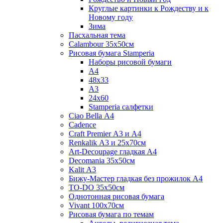
Круглые картинки к Рождеству и к
Новому году
Зима
Пасхальная тема
Calambour 35х50см
Рисовая бумага Stamperia
Наборы рисовой бумаги
А4
48х33
А3
24х60
Stamperia салфетки
Ciao Bella А4
Cadence
Craft Premier А3 и А4
Renkalik А3 и 25х70см
Art-Decoupage гладкая А4
Decomania 35х50см
Kalit А3
Бижу-Мастер гладкая без прожилок А4
TO-DO 35х50см
Однотонная рисовая бумага
Vivant 100х70см
Рисовая бумага по темам