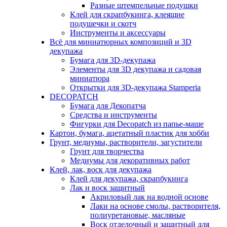
Разные штемпельные подушки
Клей для скрапбукинга, клеящие
подушечки и скотч
Инструменты и аксессуары
Всё для миниатюрных композиций и 3D
декупажа
Бумага для 3D-декупажа
Элементы для 3D декупажа и садовая
миниатюра
Открытки для 3D-декупажа Stamperia
DECOPATCH
Бумага для Декопатча
Средства и инструменты
Фигурки для Decopatch из папье-маше
Картон, бумага, ацетатный пластик для хобби
Грунт, медиумы, растворители, загустители
Грунт для творчества
Медиумы для декоративных работ
Клей, лак, воск для декупажа
Клей для декупажа, скрапбукинга
Лак и воск защитный
Акриловый лак на водной основе
Лаки на основе смолы, растворителя,
полиуретановые, масляные
Воск отделочный и защитный для