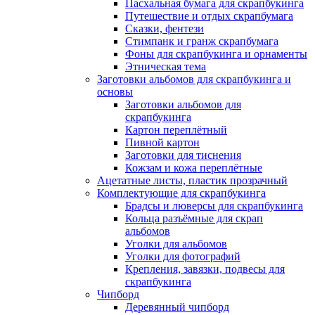
Пасхальная бумага для скрапбукинга
Путешествие и отдых скрапбумага
Сказки, фентези
Стимпанк и гранж скрапбумага
Фоны для скрапбукинга и орнаменты
Этническая тема
Заготовки альбомов для скрапбукинга и
основы
Заготовки альбомов для
скрапбукинга
Картон переплётный
Пивной картон
Заготовки для тиснения
Кожзам и кожа переплётные
Ацетатные листы, пластик прозрачный
Комплектующие для скрапбукинга
Брадсы и люверсы для скрапбукинга
Кольца разъёмные для скрап
альбомов
Уголки для альбомов
Уголки для фотографий
Крепления, завязки, подвесы для
скрапбукинга
Чипборд
Деревянный чипборд