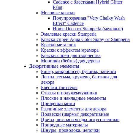
Cadence с блёстками Hybrid Glitter
Paint
Меловые краски
Полупрозрачная "Very Chalky Wash
Effect" Cadence
Home Deco от Stamperia (меловые)
Эмалевые краски Stamperia
Краска-спрей Aqua Color Spray от Stamperia
Краски металлик
Краски с эффектом мрамора
Краски-спреи для творчества
Морилки (бейцы) для дерева
Декоративные элементы
Бисер, микробисер, бусины, пайетки
Ленты, тесьма, кружево, бантики для
декора
Блёстки-глиттеры
Стразы и полужемчужинки
Плоские и накладные элементы
Прищепки мини
Различные элементы для декора
Подвески (шармы) декоративные
Цветы, листья и ягоды искусственные
Природные материалы
Шнуры, проволока, цепочки