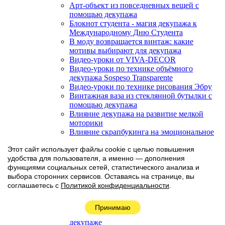
Арт-объект из повседневных вещей с
помощью декупажа
Блокнот студента - магия декупажа к
Международному Дню Студента
В моду возвращается винтаж: какие
мотивы выбирают для декупажа
Видео-уроки от VIVA-DECOR
Видео-уроки по технике объёмного
декупажа Sospeso Transparente
Видео-уроки по технике рисования Эбру
Винтажная ваза из стеклянной бутылки с
помощью декупажа
Влияние декупажа на развитие мелкой
моторики
Влияние скрапбукинга на эмоциональное
состояние
Этот сайт использует файлы cookie с целью повышения
Вопросы и ответы
удобства для пользователя, а именно — дополнения
Выбор клея для декупажа: как не
функциями социальных сетей, статистического анализа и
ошибиться
выбора сторонних сервисов. Оставаясь на странице, вы
Выражение своей индивидуальности в
соглашаетесь с
Политикой конфиденциальности
.
декупаже
Главные тренды сезона бумаги для
Наверх
скрапбукинга 2026
Принимаю
Глубокое эстетическое удовольствие в
декупаже