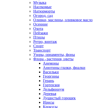
Музыка
Насекомые
Натюрморты
Огород, сад
Оливки, маслины, оливковое масло
Осенние
Охота
Пейзажи
Птицы
Ретро, винтаж
Спорт
Транспорт
Узоры, орнаменты, фоны
Флора - растения, цветы
Анемоны
Анютины глазки, фиалки
Васильки
Георгины
Герань
Гортензия
Дельфиниум
Деревья
Душистый горошек
Ирисы
Крокусы