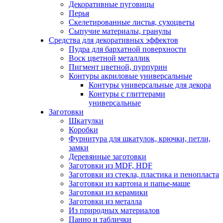
Декоративные пуговицы
Перья
Скелетированные листья, сухоцветы
Сыпучие материалы, гранулы
Средства для декоративных эффектов
Пудра для бархатной поверхности
Воск цветной металлик
Пигмент цветной, пурпурин
Контуры акриловые универсальные
Контуры универсальные для декора
Контуры с глиттерами
универсальные
Заготовки
Шкатулки
Коробки
Фурнитура для шкатулок, крючки, петли,
замки
Деревянные заготовки
Заготовки из MDF, HDF
Заготовки из стекла, пластика и пенопласта
Заготовки из картона и папье-маше
Заготовки из керамики
Заготовки из металла
Из природных материалов
Панно и таблички