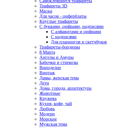
Самоклеящиеся трафареты
Трафареты 3D
Маски
Для часов - циферблаты
Круглые трафареты
С буквами, цифрами, надписями
С алфавитами и цифрами
С надписями
Для планингов и скетчбуков
Трафареты-бордюры
8 Марта
Ангелы и Амуры
Бабочки и стрекозы
Виноделие
Винтаж
Дамы, женская тема
Дети
Дома, города, архитектура
Животные
Кружева
Кухня, кофе, чай
Любовь
Модерн
Морские
Мужская тема