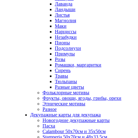
Лаванда
Ландыши
Листья
Магнолия
Маки
Нарциссы
Незабудки
Пионы
Подсолнухи
Примулы
Розы
Ромашки, маргаритки
Сирень
Травы
Тюльпаны
Разные цветы
Фольклорные мотивы
Фрукты, овощи, ягоды, грибы, орехи
Этнические мотивы
Разное
Декупажные карты для декупажа
Новогодние декупажные карты
Пасха
Calambour 50х70см и 35х50см
Stamperia 50х70см и 48х33,5см