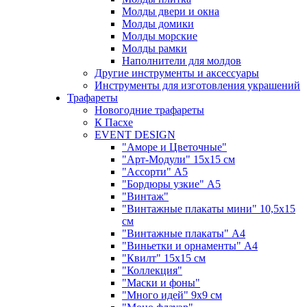
Молды двери и окна
Молды домики
Молды морские
Молды рамки
Наполнители для молдов
Другие инструменты и аксессуары
Инструменты для изготовления украшений
Трафареты
Новогодние трафареты
К Пасхе
EVENT DESIGN
"Аморе и Цветочные"
"Арт-Модули" 15х15 см
"Ассорти" А5
"Бордюры узкие" А5
"Винтаж"
"Винтажные плакаты мини" 10,5х15
см
"Винтажные плакаты" А4
"Виньетки и орнаменты" А4
"Квилт" 15х15 см
"Коллекция"
"Маски и фоны"
"Много идей" 9х9 см