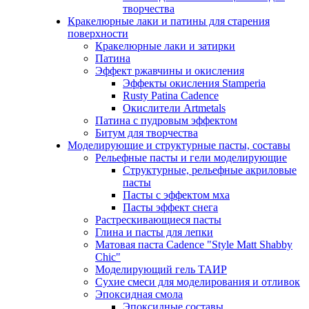
творчества
Кракелюрные лаки и патины для старения
поверхности
Кракелюрные лаки и затирки
Патина
Эффект ржавчины и окисления
Эффекты окисления Stamperia
Rusty Patina Cadence
Окислители Artmetals
Патина с пудровым эффектом
Битум для творчества
Моделирующие и структурные пасты, составы
Рельефные пасты и гели моделирующие
Структурные, рельефные акриловые
пасты
Пасты с эффектом мха
Пасты эффект снега
Растрескивающиеся пасты
Глина и пасты для лепки
Матовая паста Cadence "Style Matt Shabby
Chic"
Моделирующий гель ТАИР
Сухие смеси для моделирования и отливок
Эпоксидная смола
Эпоксидные составы