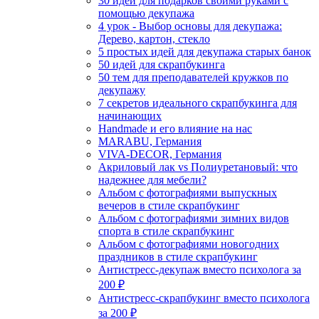
30 идей для подарков своими руками с
помощью декупажа
4 урок - Выбор основы для декупажа:
Дерево, картон, стекло
5 простых идей для декупажа старых банок
50 идей для скрапбукинга
50 тем для преподавателей кружков по
декупажу
7 секретов идеального скрапбукинга для
начинающих
Handmade и его влияние на нас
MARABU, Германия
VIVA-DECOR, Германия
Акриловый лак vs Полиуретановый: что
надежнее для мебели?
Альбом с фотографиями выпускных
вечеров в стиле скрапбукинг
Альбом с фотографиями зимних видов
спорта в стиле скрапбукинг
Альбом с фотографиями новогодних
праздников в стиле скрапбукинг
Антистресс-декупаж вместо психолога за
200 ₽
Антистресс-скрапбукинг вместо психолога
за 200 ₽