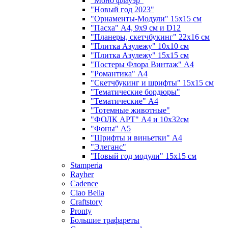
"Моно флауэр"
"Новый год 2023"
"Орнаменты-Модули" 15х15 см
"Пасха" А4, 9х9 см и D12
"Планеры, скетчбукинг" 22х16 см
"Плитка Азулежу" 10х10 см
"Плитка Азулежу" 15х15 см
"Постеры Флора Винтаж" А4
"Романтика" А4
"Скетчбукинг и шрифты" 15х15 см
"Тематические бордюры"
"Тематические" А4
"Тотемные животные"
"ФОЛК АРТ" А4 и 10х32см
"Фоны" А5
"Шрифты и виньетки" А4
"Элеганс"
"Новый год модули" 15х15 см
Stamperia
Rayher
Cadence
Ciao Bella
Craftstory
Pronty
Большие трафареты