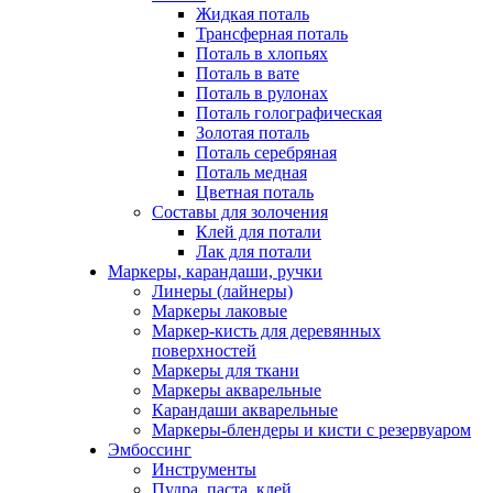
Жидкая поталь
Трансферная поталь
Поталь в хлопьях
Поталь в вате
Поталь в рулонах
Поталь голографическая
Золотая поталь
Поталь серебряная
Поталь медная
Цветная поталь
Составы для золочения
Клей для потали
Лак для потали
Маркеры, карандаши, ручки
Линеры (лайнеры)
Маркеры лаковые
Маркер-кисть для деревянных
поверхностей
Маркеры для ткани
Маркеры акварельные
Карандаши акварельные
Маркеры-блендеры и кисти с резервуаром
Эмбоссинг
Инструменты
Пудра, паста, клей