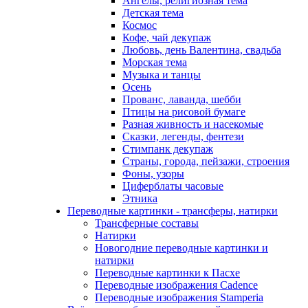
Ангелы, религиозная тема
Детская тема
Космос
Кофе, чай декупаж
Любовь, день Валентина, свадьба
Морская тема
Музыка и танцы
Осень
Прованс, лаванда, шебби
Птицы на рисовой бумаге
Разная живность и насекомые
Сказки, легенды, фентези
Стимпанк декупаж
Страны, города, пейзажи, строения
Фоны, узоры
Циферблаты часовые
Этника
Переводные картинки - трансферы, натирки
Трансферные составы
Натирки
Новогодние переводные картинки и
натирки
Переводные картинки к Пасхе
Переводные изображения Cadence
Переводные изображения Stamperia