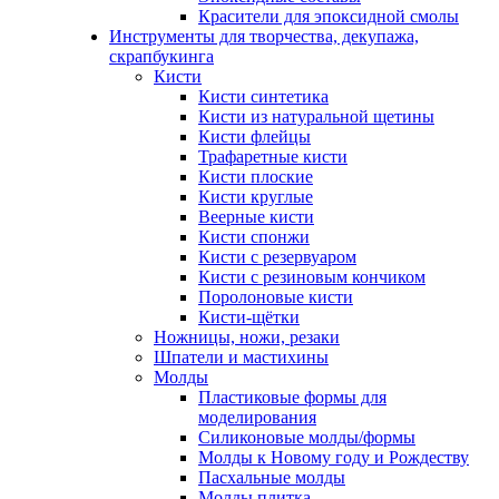
Красители для эпоксидной смолы
Инструменты для творчества, декупажа,
скрапбукинга
Кисти
Кисти синтетика
Кисти из натуральной щетины
Кисти флейцы
Трафаретные кисти
Кисти плоские
Кисти круглые
Веерные кисти
Кисти спонжи
Кисти с резервуаром
Кисти с резиновым кончиком
Поролоновые кисти
Кисти-щётки
Ножницы, ножи, резаки
Шпатели и мастихины
Молды
Пластиковые формы для
моделирования
Силиконовые молды/формы
Молды к Новому году и Рождеству
Пасхальные молды
Молды плитка