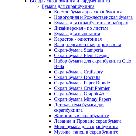
Всё для скрапбукинга и кардмейкинга
Бумага для скрапбукинга
Космос бумага для скрапбукинга
Новогодняя и Рождественская бумага
Бумага для скрапбукинга в наборах
Дизайнерская - по листам
Бумага для вырезания
Кардсток - однотонная
Васи, пергаментная, прозрачная
Скрап-бумага Stamperia
Скрап-бумага Fleur Design
Набор бумаги для скрапбукинга Ciao
Bella
Скрап-бумага Craftstory
Скрап-бумага Docrafts
Скрап-бумага Paper Blonde
Скрап-бумага Craft Premier
Скрап-бумага Graphic45
Скрап-бумага Mintay Papers
Детская тема бумага для
скрапбукинга
Живопись в скрапбукинге
Лаванда и Прованс скрапбумага
Море бумага для скрапбукинга
Музыка, танец в скрапбукинге