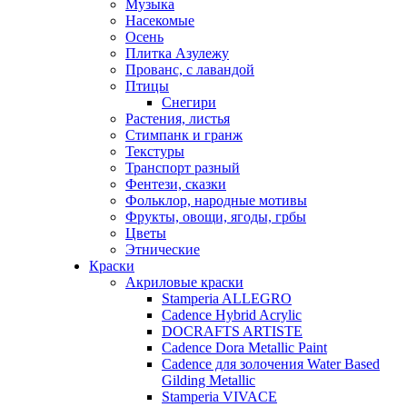
Музыка
Насекомые
Осень
Плитка Азулежу
Прованс, с лавандой
Птицы
Снегири
Растения, листья
Стимпанк и гранж
Текстуры
Транспорт разный
Фентези, сказки
Фольклор, народные мотивы
Фрукты, овощи, ягоды, грбы
Цветы
Этнические
Краски
Акриловые краски
Stamperia ALLEGRO
Cadence Hybrid Acrylic
DOCRAFTS ARTISTE
Cadence Dora Metallic Paint
Cadence для золочения Water Based
Gilding Metallic
Stamperia VIVACE