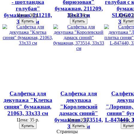
- шотландка
бирюзовая"
голубая с 
голубая"
бумажная, 211209,
бумаж
бумажная, 211218,
33х33 см
SLOG02
Цена:
38 р.
Цена:
38 р.
Цена:
3
33х33 см
33х33
Салфетка для
Салфетка для
Салфетк
декупажа "Клетка
декупажа
декуп
синяя" бумажная,
"Королевский
"Лоренцо,
21063, 33х33 см
дамаск синий"
синяя" б
бумажная, 373514,
L-847440, 
Цена:
35 р.
Цена:
35 р.
Цена:
3
33х33 см
Страницы