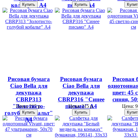
колибри" А4
полёт" А4
Рисовая бумага
Рисовая бумага
Рисовая 
Ciao Bella для
Ciao Bella для
однотонная
декупажа
декупажа
цвет: 45 
CBRP313
CBRP316 "Синее
синяя, 50
"Золотисто-
письмо" А4
Цена:
215 р.
Цена:
215 р.
Цена:
9
голубой кобальт"
А4