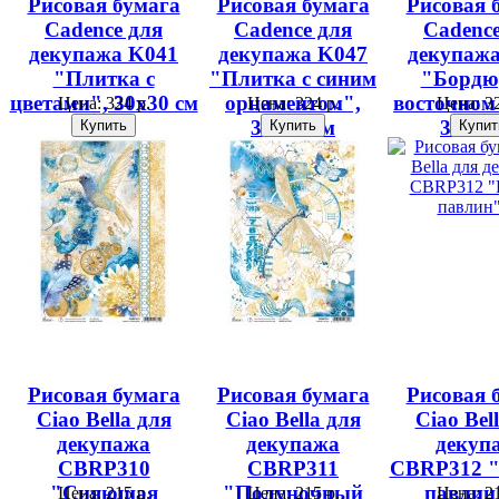
Рисовая бумага
Рисовая бумага
Рисовая 
Cadence для
Cadence для
Cadence
декупажа K041
декупажа K047
декупаж
"Плитка с
"Плитка с синим
"Бордю
цветами", 30х30 см
орнаментом",
восточном 
Цена:
324 р.
Цена:
324 р.
Цена:
32
30х30 см
30х30
Рисовая бумага
Рисовая бумага
Рисовая 
Ciao Bella для
Ciao Bella для
Ciao Bel
декупажа
декупажа
декуп
CBRP310
CBRP311
CBRP312 
"Сияющая
"Полуночный
павлин
Цена:
215 р.
Цена:
215 р.
Цена:
21