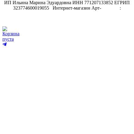
ИП Ильина Марина Эдуардовна ИНН 771207133852 ЕГРИП
323774600019055
.
Интернет-магазин Арт-
декупаж
:
скрапбукинг
Корзина
пуста