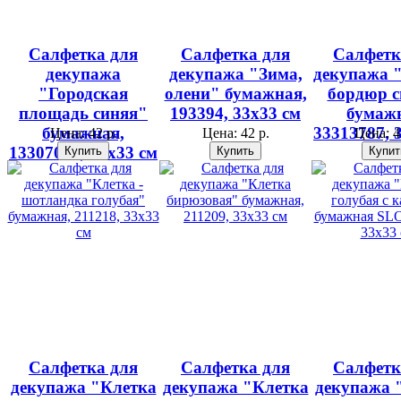
Салфетка для
Салфетка для
Салфетк
декупажа
декупажа "Зима,
декупажа 
"Городская
олени" бумажная,
бордюр 
площадь синяя"
193394, 33х33 см
бумаж
бумажная,
33313787, 
Цена:
42 р.
Цена:
42 р.
Цена:
4
13307057, 33х33 см
Салфетка для
Салфетка для
Салфетк
декупажа "Клетка
декупажа "Клетка
декупажа 