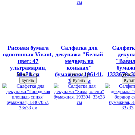
Рисовая бумага
Салфетка для
Салфетк
однотонная Vivant,
декупажа "Белый
декуп
цвет: 47
медведь на
"Вави
ультрамарин,
коньках"
бумаж
50х70 см
бумажная, 196141,
1333678, 3
Цена:
93 р.
Цена:
42 р.
Цена:
3
33х33 см