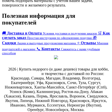
помочь подобрать материалы с учетом вашей задачи,
поверхности и желаемого результата.
Полезная информация для
покупателей
🚚
Доставка и Оплата
🛒
Как
Условия доставки и получения заказов
сделать заказ
🎁
Простая инструкция по оформлению покупки
Скидки
⭐
Отзывы
Акции и выгодные предложения магазина
Мнения
📞
Контакты
покупателей о магазине
Свяжитесь с нами удобным
способом
@
2026 | Купить недорого (и даже дешево) товары для хобби,
магазин рукоделия
и творчества с доставкой по России:
Краснодар, Самара, Магадан, Владимир, Волгоград,
Екатеринбург, Уфа, Красноярск, Сочи, Тула, Сургут,
Нижневартовск, Ханты-Мансийск, Санкт-Петербург (Спб),
Усинск (Коми), Калининград, Ростов-на-Дону, Абакан
(Хакасия), Казань, Пермь, Ярославль, Воронеж, Свердловск,
Якутия, Липецк, Нижний Новгород, Красноярск, Иркутск,
Иваново, Мурманск, Ессентуки, Нерюнгри (Якутия),
Оренбург, Новосибирск, Москва.