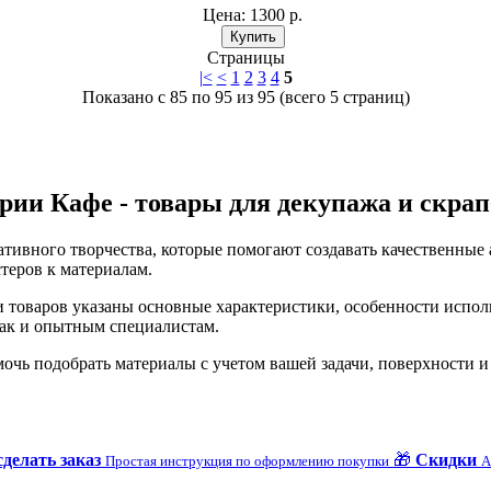
Цена:
1300 р.
Страницы
|<
<
1
2
3
4
5
Показано с 85 по 95 из 95 (всего 5 страниц)
рии Кафе - товары для декупажа и скра
тивного творчества, которые помогают создавать качественные
теров к материалам.
и товаров указаны основные характеристики, особенности испо
ак и опытным специалистам.
чь подобрать материалы с учетом вашей задачи, поверхности и 
сделать заказ
🎁
Скидки
Простая инструкция по оформлению покупки
А