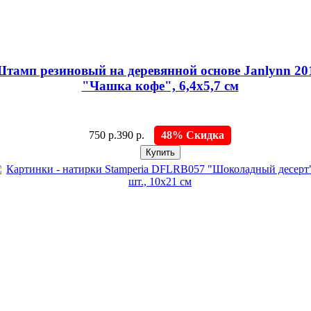
тамп резиновый на деревянной основе Janlynn 20
"Чашка кофе", 6,4х5,7 см
750 р.
390 р.
48% Скидка