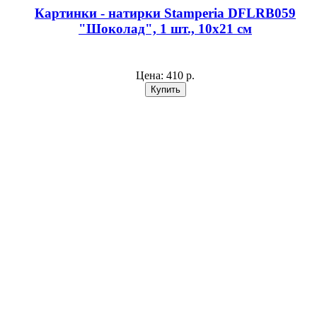
Картинки - натирки Stamperia DFLRB059
"Шоколад", 1 шт., 10х21 см
Цена:
410 р.