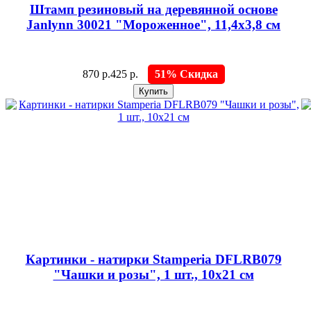
Штамп резиновый на деревянной основе
Janlynn 30021 "Мороженное", 11,4х3,8 см
870 р.
425 р.
51% Скидка
Картинки - натирки Stamperia DFLRB079
"Чашки и розы", 1 шт., 10х21 см