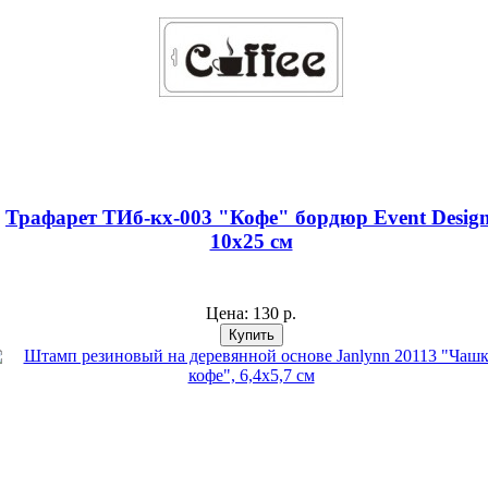
Трафарет ТИб-кх-003 "Кофе" бордюр Event Design
10х25 см
Цена:
130 р.