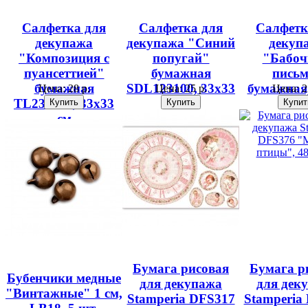
Салфетка для
Салфетка для
Салфетк
декупажа
декупажа "Синий
декуп
"Композиция с
попугай"
"Бабоч
пуансеттией"
бумажная
пись
бумажная
SDL123100, 33х33
бумажная,
Цена:
28 р.
Цена:
25 р.
Цена:
2
TL233200, 33х33
см
см
см
Бумага рисовая
Бумага р
Бубенчики медные
для декупажа
для дек
"Винтажные" 1 см,
Stamperia DFS317
Stamperia