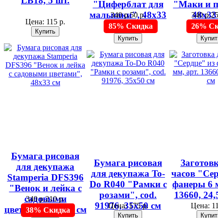
LB18, 5 шт.
"Циферблат для
"Маки и 
малышки", 48х33
48х33
340 р.
50 р.
340 р.
25
Цена:
115 р.
см
85% Скидка
26% Ск
Бумага рисовая
Бумага рисовая
Заготовк
для декупажа
для декупажа To-
часов "Сер
Stamperia DFS396
Do R040 "Рамки с
фанеры 6 м
"Венок и лейка с
розами", cod.
13660, 24,
садовыми
340 р.
210 р.
91976, 35х50 см
Цена:
175 р.
Цена:
11
цветами", 48х33 см
38% Скидка