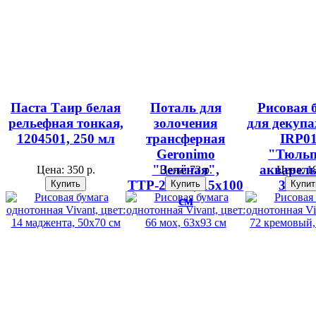
Паста Таир белая
Поталь для
Рисовая 
рельефная тонкая,
золочения
для декупа
1204501, 250 мл
трансферная
IRP0
Geronimo
"Тюль
"Зелёная",
акварел
Цена:
350 р.
Цена:
73 р.
Цена:
18
ТТР-26164, 15х100
32х45
см