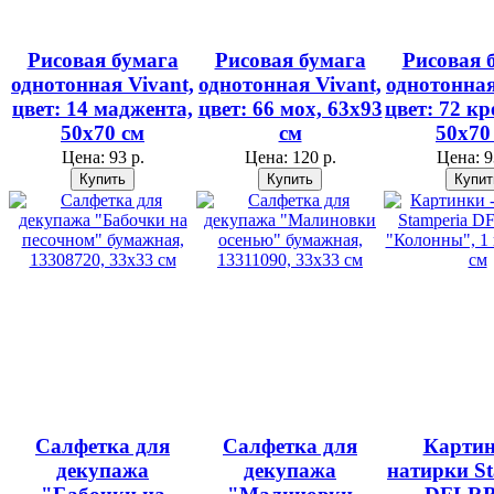
Рисовая бумага
Рисовая бумага
Рисовая 
однотонная Vivant,
однотонная Vivant,
однотонная
цвет: 14 маджента,
цвет: 66 мох, 63х93
цвет: 72 к
50х70 см
см
50х70
Цена:
93 р.
Цена:
120 р.
Цена:
9
Салфетка для
Салфетка для
Картин
декупажа
декупажа
натирки St