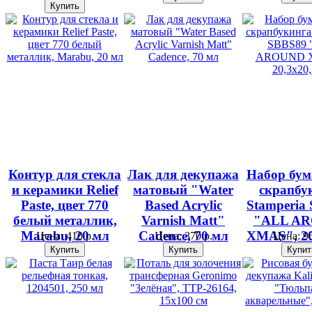
Контур для стекла
Лак для декупажа
Набор бум
и керамики Relief
матовый "Water
скрапбу
Paste, цвет 770
Based Acrylic
Stamperia
белый металлик,
Varnish Matt"
"ALL A
Marabu, 20 мл
Cadence, 70 мл
XMAS", 20
Цена:
410 р.
Цена:
370 р.
Цена:
96
см