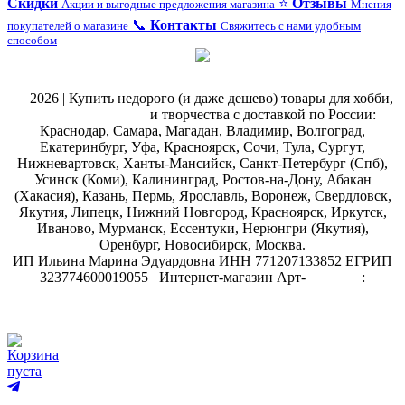
Скидки
⭐
Отзывы
Акции и выгодные предложения магазина
Мнения
📞
Контакты
покупателей о магазине
Свяжитесь с нами удобным
способом
@
2026 | Купить недорого (и даже дешево) товары для хобби,
магазин рукоделия
и творчества с доставкой по России:
Краснодар, Самара, Магадан, Владимир, Волгоград,
Екатеринбург, Уфа, Красноярск, Сочи, Тула, Сургут,
Нижневартовск, Ханты-Мансийск, Санкт-Петербург (Спб),
Усинск (Коми), Калининград, Ростов-на-Дону, Абакан
(Хакасия), Казань, Пермь, Ярославль, Воронеж, Свердловск,
Якутия, Липецк, Нижний Новгород, Красноярск, Иркутск,
Иваново, Мурманск, Ессентуки, Нерюнгри (Якутия),
Оренбург, Новосибирск, Москва.
ИП Ильина Марина Эдуардовна ИНН 771207133852 ЕГРИП
323774600019055
.
Интернет-магазин Арт-
декупаж
:
скрапбукинг
Корзина
пуста