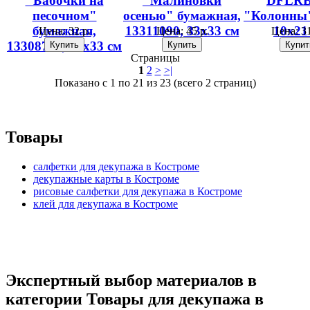
"Бабочки на
"Малиновки
DFLRB
песочном"
осенью" бумажная,
"Колонны",
бумажная,
13311090, 33х33 см
10х21
Цена:
32 р.
Цена:
45 р.
Цена:
31
13308720, 33х33 см
Страницы
1
2
>
>|
Показано с 1 по 21 из 23 (всего 2 страниц)
Товары
салфетки для декупажа в Костроме
декупажные карты в Костроме
рисовые салфетки для декупажа в Костроме
клей для декупажа в Костроме
Экспертный выбор материалов в
категории Товары для декупажа в