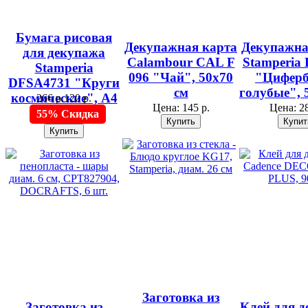
Бумага рисовая
Декупажная карта
Декупажна
для декупажа
Calambour CAL F
Stamperia
Stamperia
096 "Чай", 50х70
"Цифер
DFSA4731 "Круги
см
голубые", 
космические", А4
266 р.
120 р.
Цена:
145 р.
Цена:
28
55% Скидка
Заготовка из
Заготовка из
Клей для д