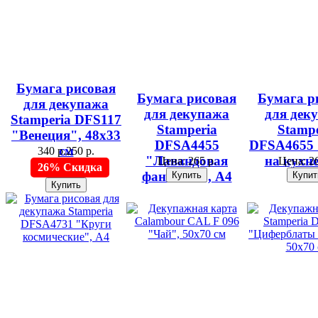
Бумага рисовая
Бумага рисовая
Бумага р
для декупажа
для декупажа
для дек
Stamperia DFS117
Stamperia
Stampe
"Венеция", 48х33
DFSA4455
DFSA4655
см
340 р.
250 р.
"Лавандовая
на кухне
Цена:
265 р.
Цена:
26
26% Скидка
фантазия", А4