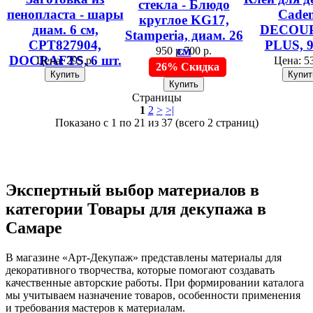
стекла - Блюдо
пенопласта - шары
Caden
круглое KG17,
диам. 6 см,
DECOU
Stamperia, диам. 26
CPT827904,
PLUS, 9
см
950 р.
700 р.
DOCRAFTS, 6 шт.
Цена:
295 р.
Цена:
53
26% Скидка
Страницы
1
2
>
>|
Показано с 1 по 21 из 37 (всего 2 страниц)
Экспертный выбор материалов в
категории Товары для декупажа в
Самаре
В магазине «Арт-Декупаж» представлены материалы для
декоративного творчества, которые помогают создавать
качественные авторские работы. При формировании каталога
мы учитываем назначение товаров, особенности применения
и требования мастеров к материалам.