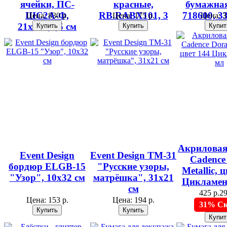
ячейки, ПС-
красные,
бумажна
ШС2А-Ф,
RB.RABX101, 3
718600, 3
Цена:
830 р.
Цена:
175 р.
Цена:
3
21х17х,9,5 см
шт.
Акриловая
Event Design
Event Design ТМ-31
Cadence
бордюр ELGB-15
"Русские узоры,
Metallic, 
"Узор", 10х32 см
матрёшка", 31х21
Цикламен,
см
425 р.
29
Цена:
153 р.
Цена:
194 р.
31% Ск