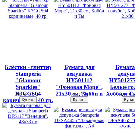
Блёстки - глиттер
Бумага для
Бумага
Stamperia
декупажа
декуп
"Glamour
HY501112
HY50127
Sparkles"
"Фоновая Море",
Белые го
K3GGS04
21х30 см, Хобби и
Хобби и Ты
Цена:
510 р.
Цена:
50 р.
Цена:
5
коричневые, 40 гр.
Ты
см