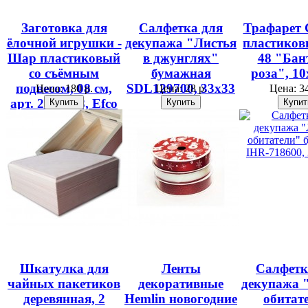
Заготовка для
Салфетка для
Трафарет 
ёлочной игрушки -
декупажа "Листья
пластико
Шар пластиковый
в джунглях"
48 "Бан
со съёмным
бумажная
роза", 10
подвесом, 08 см,
SDL129700, 33х33
Цена:
180 р.
Цена:
28 р.
Цена:
34
арт. 2688708, Efco
см
Шкатулка для
Ленты
Салфетк
чайных пакетиков
декоративные
декупажа 
деревянная, 2
Hemlin новогодние
обитат