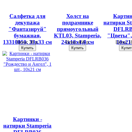
Салфетка для
Холст на
Картин
декупажа
подрамнике
натирки St
"Фантазируй"
прямоугольный
DFLRB
бумажная,
KTL03, Stamperia,
"Цветы", 
13310050, 33х33 см
24х18х1,8 см
10х21
Цена:
38 р.
Цена:
466 р.
Цена:
31
Картинки -
натирки Stamperia