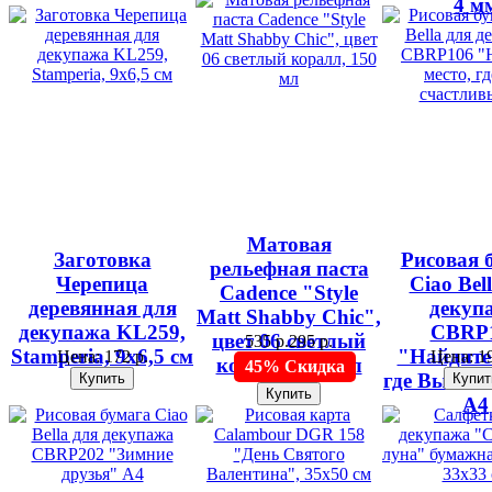
4 м
Матовая
Заготовка
Рисовая 
рельефная паста
Черепица
Ciao Bel
Cadence "Style
деревянная для
декуп
Matt Shabby Chic",
декупажа KL259,
CBRP
цвет 06 светлый
535 р.
295 р.
Stamperia, 9х6,5 см
"Найдите 
Цена:
172 р.
Цена:
19
коралл, 150 мл
45% Скидка
где Вы сча
А4