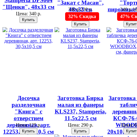
Stamperia DFS064
"Закат с Масаи",
"Торт
"Щенки", 48х33 см
48х33 см
пирожные"
340 р.
230 р.
340 р.
18
Цена:
340 р.
см
32% Скидка
47% Ск
Досочка
Заготовка Бирка
Заготовка
разделочная
малая из фанеры
табли
"Книга" с
KLS237, Stamperia,
деревянна
отверстием
11,5х22,5 см
КСФ-76-0
деревянная, арт.
WOODB
Цена:
125 р.
Цена:
290 р.
Цена:
6
12253, 30,5х10,5 см
20х10,8 см