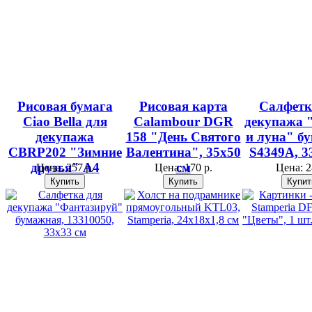
Рисовая бумага
Рисовая карта
Салфетк
Ciao Bella для
Calambour DGR
декупажа 
декупажа
158 "День Святого
и луна" б
CBRP202 "Зимние
Валентина", 35х50
S4349A, 3
друзья" А4
см
Цена:
257 р.
Цена:
170 р.
Цена:
2