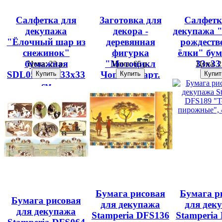
Салфетка для
Заготовка для
Салфетк
декупажа
декора -
декупажа "
"Ёлочный шар из
деревянная
рождеств
снежинок"
фигурка
ёлки" бум
бумажная
"Мотоцикл
33х33
Цена:
23 р.
Цена:
65 р.
Цена:
2
SDL059306, 33х33
Чоппер", арт.
см
12240, 17,6х9,6 см
Бумага рисовая
Бумага р
Бумага рисовая
для декупажа
для дек
для декупажа
Stamperia DFS136
Stamperia