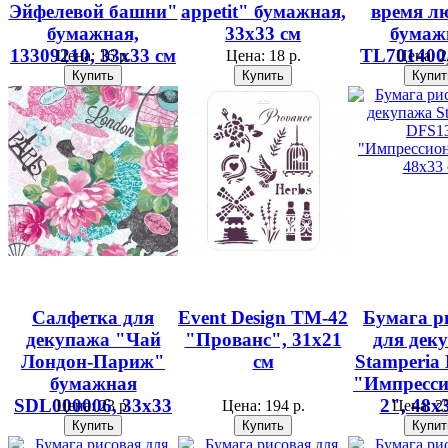
Эйфелевой башни"
appetit" бумажная,
время л
бумажная,
33х33 см
бумаж
13309210, 33х33 см
TL701400,
Цена:
16 р.
Цена:
18 р.
Цена:
2
см
Салфетка для
Event Design ТМ-42
Бумага р
декупажа "Чай
"Прованс", 31х21
для дек
Лондон-Париж"
см
Stamperia
бумажная
"Импресс
SDL000006, 33х33
2", 48х
Цена:
23 р.
Цена:
194 р.
Цена:
25
см