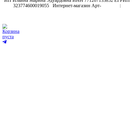
ИП Ильина Марина Эдуардовна ИНН 771207133852 ЕГРИП
323774600019055
.
Интернет-магазин Арт-
декупаж
:
скрапбукинг
Корзина
пуста