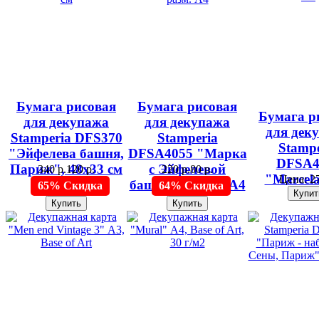
Бумага рисовая
Бумага рисовая
Бумага р
для декупажа
для декупажа
для дек
Stamperia DFS370
Stamperia
Stampe
"Эйфелева башня,
DFSA4055 "Марка
DFSA4
Париж", 48х33 см
с Эйфелевой
340 р.
120 р.
220 р.
80 р.
"Marcela
Цена:
27
башней", разм. А4
65% Скидка
64% Скидка