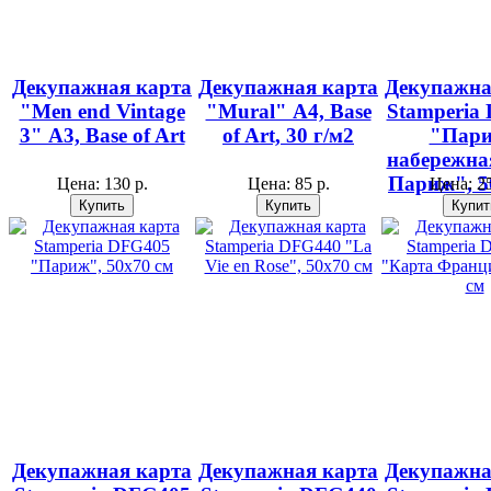
Декупажная карта
Декупажная карта
Декупажна
"Men end Vintage
"Mural" А4, Base
Stamperia
3" А3, Base of Art
of Art, 30 г/м2
"Пари
набережна
Париж", 5
Цена:
130 р.
Цена:
85 р.
Цена:
25
Декупажная карта
Декупажная карта
Декупажна