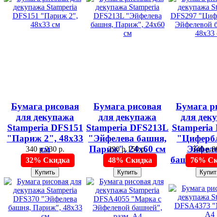
Бумага рисовая
Бумага рисовая
Бумага р
для декупажа
для декупажа
для дек
Stamperia DFS151
Stamperia DFS213L
Stamperia
"Париж 2", 48х33
"Эйфелева башня,
"Циферб
см
Париж", 24х60 см
Эйфел
340 р.
230 р.
290 р.
150 р.
340 р.
8
башней", 4
32% Скидка
48% Скидка
76% Ск