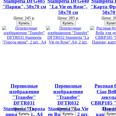
Stamperia DFG405
Stamperia DFG440
Stamperia
"Париж", 50х70 см
"La Vie en Rose",
"Карта Фр
50х70 см
50х70
Цена:
245 р.
Цена:
285 р.
Цена:
28
Переводные
Переводные
Рисовая 
изображения
изображения
Ciao Bel
"Transfer"
"Transfer"
декуп
DFTR031
DFTR032
CBRP185 "
Stamperia "Города
Stamperia "La Vie
Пари
Цена:
155 р.
Цена:
155 р.
Цена:
19
мира", 2 шт., А4
en Rose" А4, 2 шт.
карточк