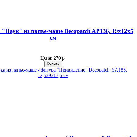
 "Паук" из папье-маше Decopatch AP136, 19х12х5
см
Цена:
270 р.