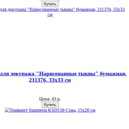
 для декупажа "Нарисованные тыквы" бумажная,
211376, 33х33 см
Цена:
43 р.