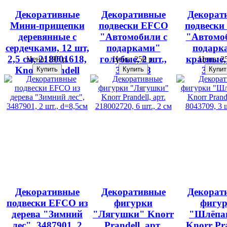
Декоративные
Декоративные
Декорат
Мини-прищепки
подвески EFCO
подвеск
деревянные с
"Автомобили с
"Автомо
сердечками, 12 шт,
подарками"
подарк
2,5 см, 218001618,
голубые, 2 шт.,
красные, 
Цена:
195 р.
Цена:
250 р.
Цена:
25
Knorr Prandell
3486848
34868
Декоративные
Декоративные
Декорат
подвески EFCO из
фигурки
фигу
дерева "Зимний
"Лягушки" Knorr
"Шлёпа
лес", 3487901, 2
Prandell, арт.
Knorr Pra