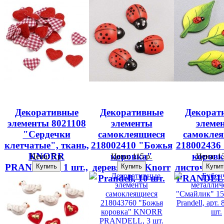
Декоративные
Декоративные
Декорат
элементы 8021108
элементы
элеме
"Сердечки
самоклеящиеся
самокле
клетчатые", ткань,
218002410 "Божья
218002436
KNORR
коровка"
коровк
Цена:
5 р.
Цена:
115 р.
Цена:
13
PRANDELL, 1 шт.,
деревянная Knorr
листочке
1,5 см
Prandell, 10 шт.
PRANDELL