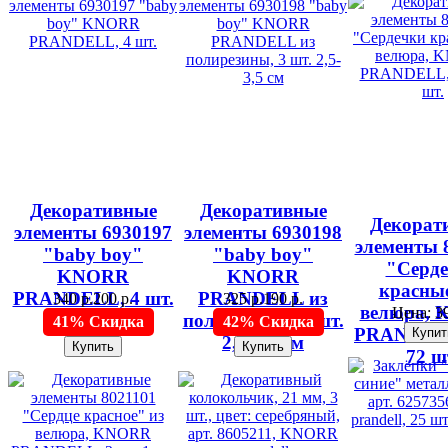
Декоративные
Декоративные
Декорат
элементы 6930197
элементы 6930198
элементы 
"baby boy"
"baby boy"
"Серд
KNORR
KNORR
красные
PRANDELL, 4 шт.
PRANDELL из
340 р.
200 р.
325 р.
190 р.
велюра,
Цена:
39
полирезины, 3 шт.
41% Скидка
42% Скидка
PRANDELL
2,5-3,5 см
72 ш