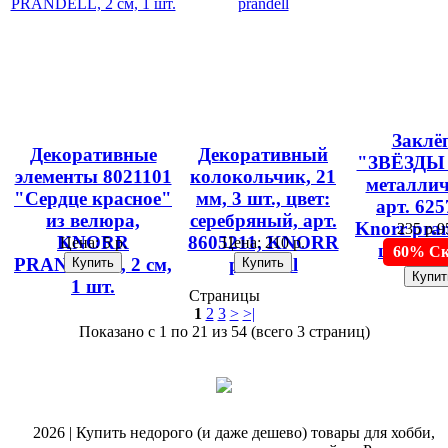
Заклё
Декоративные
Декоративный
"ЗВЁЗДЫ 
элементы 8021101
колокольчик, 21
металлич
"Сердце красное"
мм, 3 шт., цвет:
арт. 625
из велюра,
серебряный, арт.
Knorr pran
235 р.
9
KNORR
8605211, KNORR
Цена:
5 р.
Цена:
210 р.
шт., 10
60% Ск
PRANDELL, 2 см,
prandell
1 шт.
Страницы
1
2
3
>
>|
Показано с 1 по 21 из 54 (всего 3 страниц)
@
2026 | Купить недорого (и даже дешево) товары для хобби,