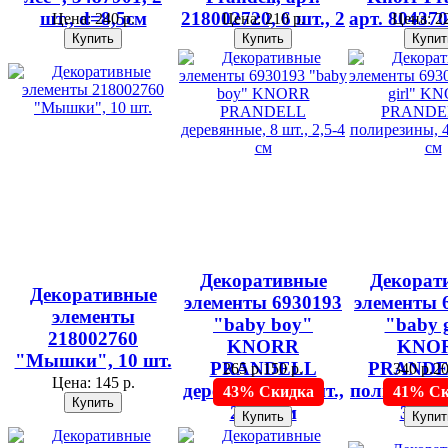
шт., d=8,5см
218002720, 6 шт., 2
арт. 804370
Цена:
240 р.
Цена:
210 р.
Цена:
22
см
5 с
Декоративные
Декорат
Декоративные
элементы 6930193
элементы 
элементы
"baby boy"
"baby g
218002760
KNORR
KNO
"Мышки", 10 шт.
PRANDELL
PRANDE
265 р.
150 р.
340 р.
20
Цена:
145 р.
деревянные, 8 шт.,
полирезины
43% Скидка
41% Ск
2,5-4 см
3-4,5