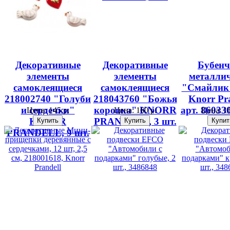
Декоративные
Декоративные
Бубен
элементы
элементы
металлич
самоклеящиеся
самоклеящиеся
"Смайлик
218002740 "Голуби
218043760 "Божья
Knorr Pra
и сердечки"
коровка" KNORR
арт. 860330
Цена:
145 р.
Цена:
160 р.
Цена:
16
KNORR
PRANDELL, 3 шт.
PRANDELL, 9 шт.