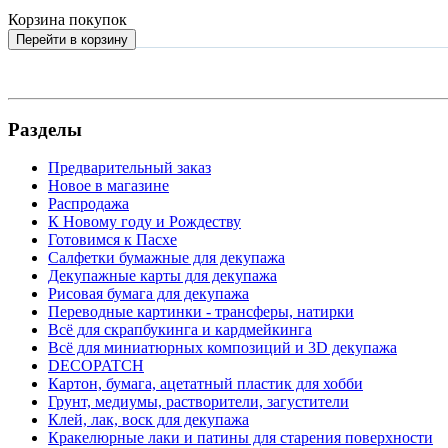
Корзина покупок
Перейти в корзину
Разделы
Предварительный заказ
Новое в магазине
Распродажа
К Новому году и Рождеству
Готовимся к Пасхе
Салфетки бумажные для декупажа
Декупажные карты для декупажа
Рисовая бумага для декупажа
Переводные картинки - трансферы, натирки
Всё для скрапбукинга и кардмейкинга
Всё для миниатюрных композиций и 3D декупажа
DECOPATCH
Картон, бумага, ацетатный пластик для хобби
Грунт, медиумы, растворители, загустители
Клей, лак, воск для декупажа
Кракелюрные лаки и патины для старения поверхности