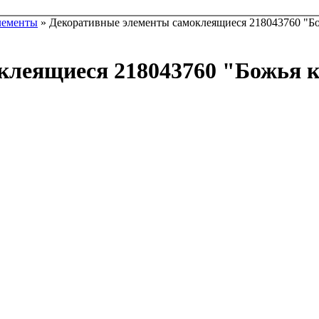
лементы
» Декоративные элементы самоклеящиеся 218043760 "
оклеящиеся 218043760 "Божь