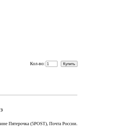
Кол-во:
з
зине Пятерочка (5POST), Почта России.