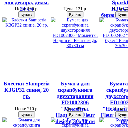
для декора, диам.
Sparkl
24 см
K3GG
Цена:
190 р.
Цена:
121 р.
Цена:
47
бирюзовые,
Блёстки Stamperia
Бумага для
Бумага
K3GP32 синие, 20
скрапбукинга
скрапбу
гр.
двухсторонняя
двухстор
FD1002306
FD100
"Моменты.
"Нежный 
Цена:
210 р.
Цена:
25 р.
Цена:
2
Надписи" Fleur
Fleur desig
design, 30х30 см
см