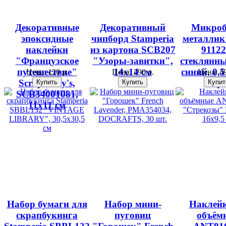
Декоративные
Декоративный
Микроб
эпоксидные
чипборд Stamperia
металли
наклейки
из картона SCB207
91122
"Французское
"Узоры-завитки",
стеклянны
путешествие"
14х14 см
синий, 0,5
Цена:
120 р.
Цена:
290 р.
Цена:
49
ScrapBerry's,
гр.
SCB34001081,
11х11 см
Набор бумаги для
Набор мини-
Наклей
скрапбукинга
пуговиц
объём