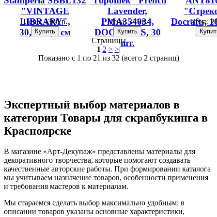
Stamperia SBBL132
"Горошек" French
ANT81
"VINTAGE
Lavender,
"Стрек
LIBRARY",
PMA354034,
Docrafts, 1
Цена:
1360 р.
Цена:
355 р.
Цена:
21
30,5х30,5 см
DOCRAFTS, 30
Страницы
шт.
1
2
>
>|
Показано с 1 по 21 из 32 (всего 2 страниц)
Экспертный выбор материалов в
категории Товары для скрапбукинга в
Красноярске
В магазине «Арт-Декупаж» представлены материалы для
декоративного творчества, которые помогают создавать
качественные авторские работы. При формировании каталога
мы учитываем назначение товаров, особенности применения
и требования мастеров к материалам.
Мы стараемся сделать выбор максимально удобным: в
описании товаров указаны основные характеристики,