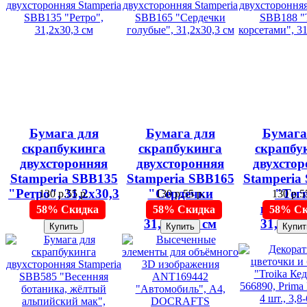
Бумага для
Бумага для
Бумага
скрапбукинга
скрапбукинга
скрапбу
двухсторонняя
двухсторонняя
двухстор
Stamperia SBB135
Stamperia SBB165
Stamperia
"Ретро", 31,2х30,3
"Сердечки
"Теги
130 р.
55 р.
130 р.
55 р.
130 р.
5
см
голубые",
корсета
58% Скидка
58% Скидка
58% Ск
31,2х30,3 см
31,2х30