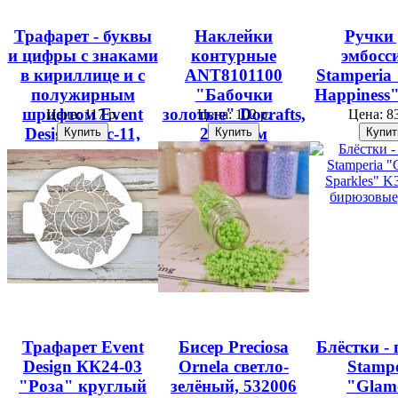
Трафарет - буквы
Наклейки
Ручки
и цифры с знаками
контурные
эмбосс
в кириллице и с
ANT8101100
Stamperia 
полужирным
"Бабочки
Happines
шрифтом Event
золотые" Docrafts,
Цена:
117 р.
Цена:
102 р.
Цена:
83
Design Шрс-11,
23х10 см
15х15 см
Трафарет Event
Бисер Preciosa
Блёстки - 
Design КК24-03
Ornela светло-
Stampe
"Роза" круглый
зелёный, 532006
"Glam