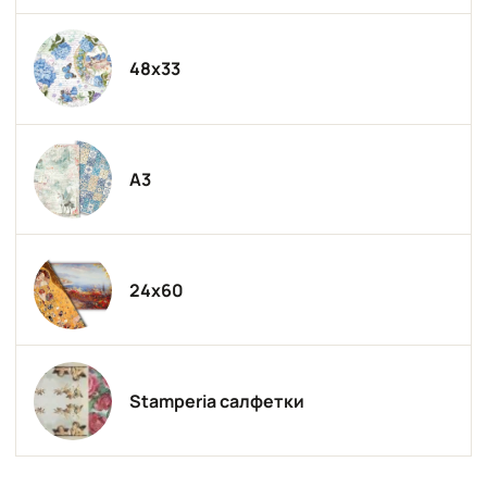
48х33
А3
24х60
Stamperia салфетки