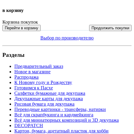
в корзину
Корзина покупок
Перейти в корзину
Продолжить покупки
Выбор по производителю
Разделы
Предварительный заказ
Новое в магазине
Распродажа
К Новому году и Рождеству
Готовимся к Пасхе
Салфетки бумажные для декупажа
Декупажные карты для декупажа
Рисовая бумага для декупажа
Переводные картинки - трансферы, натирки
Всё для скрапбукинга и кардмейкинга
Всё для миниатюрных композиций и 3D декупажа
DECOPATCH
Картон, бумага, ацетатный пластик для хобби