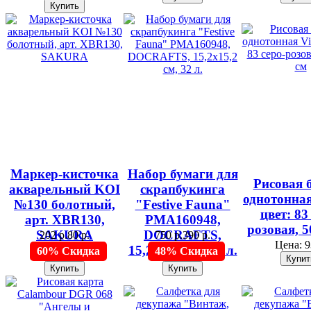
Маркер-кисточка
Набор бумаги для
Рисовая 
акварельный KOI
скрапбукинга
однотонная
№130 болотный,
"Festive Fauna"
цвет: 83
арт. XBR130,
PMA160948,
розовая, 5
SAKURA
DOCRAFTS,
202 р.
80 р.
750 р.
390 р.
Цена:
9
15,2х15,2 см, 32 л.
60% Скидка
48% Скидка