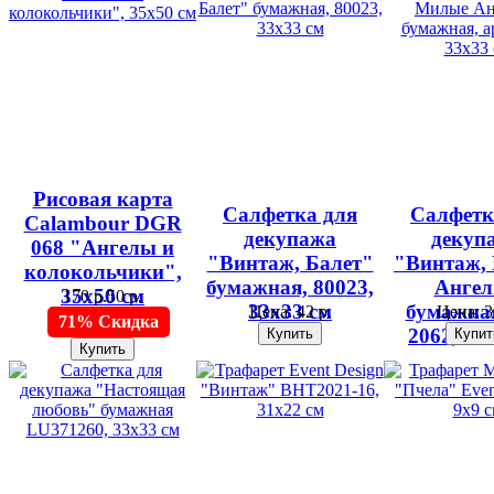
Рисовая карта
Салфетка для
Салфетк
Calambour DGR
декупажа
декуп
068 "Ангелы и
"Винтаж, Балет"
"Винтаж,
колокольчики",
бумажная, 80023,
Анге
35х50 см
170 р.
50 р.
33х33 см
бумажная
Цена:
42 р.
Цена:
3
71% Скидка
2062, 33