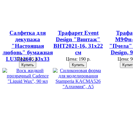
Салфетка для
Трафарет Event
Трафа
декупажа
Design "Винтаж"
М9Фн-
"Настоящая
ВНТ2021-16, 31х22
"Пчела" 
любовь" бумажная
см
Design, 
LU371260, 33х33
Цена:
45 р.
Цена:
190 р.
Цена:
9
см