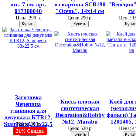
шт., 7 см, арт.
из картона SCB190
"Венеция"
017300040
"Осень", 14х14 см
см
Цена:
290 р.
Цена:
290 р.
Цена:
16
Заготовка
Кисть плоская
Клей для 
Черепица
синтетическая
(металли
глиняная для
Decoration&Hobby
фольги) Та
декупажа KTR12,
№12, Marabu
1201405, 
Stamperia, 33х22,5
720 р.
500 р.
Цена:
520 р.
Цена:
44
см
31% Скидка