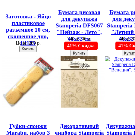
Бумага рисовая
Бумага р
Заготовка - Яйцо
для декупажа
для дек
пластиковое
Stamperia DFS067
Stamperia
разъёмное 10 см,
"Пейзаж - Лето",
"Летний 
скошенное дно,
48х33 см
48х33
340 р.
200 р.
340 р.
20
EI105
Цена:
260 р.
41% Скидка
41% Ск
Губки-спонжи
Декоративный
Декупажна
Marabu, набор 3
чипборд Stamperia
Stamperia