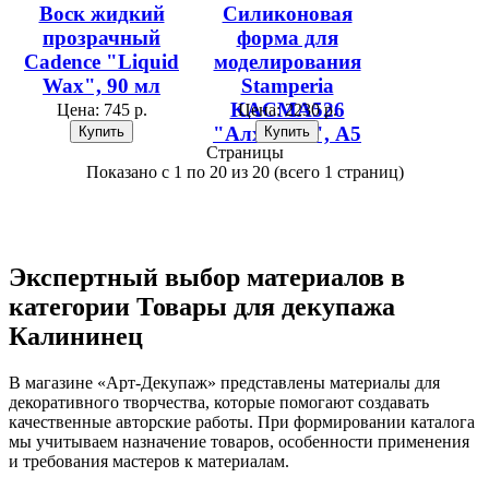
Воск жидкий
Силиконовая
прозрачный
форма для
Cadence "Liquid
моделирования
Wax", 90 мл
Stamperia
KACMA526
Цена:
745 р.
Цена:
2230 р.
"Алхимия", А5
Страницы
Показано с 1 по 20 из 20 (всего 1 страниц)
Экспертный выбор материалов в
категории Товары для декупажа
Калининец
В магазине «Арт-Декупаж» представлены материалы для
декоративного творчества, которые помогают создавать
качественные авторские работы. При формировании каталога
мы учитываем назначение товаров, особенности применения
и требования мастеров к материалам.