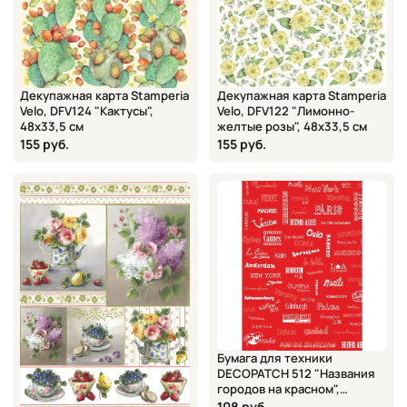
Декупажная карта Stamperia
Декупажная карта Stamperia
Velo, DFV124 "Кактусы",
Velo, DFV122 "Лимонно-
48х33,5 см
желтые розы", 48х33,5 см
155 руб.
155 руб.
Бумага для техники
DECOPATCH 512 "Названия
городов на красном",
30x40см
108 руб.