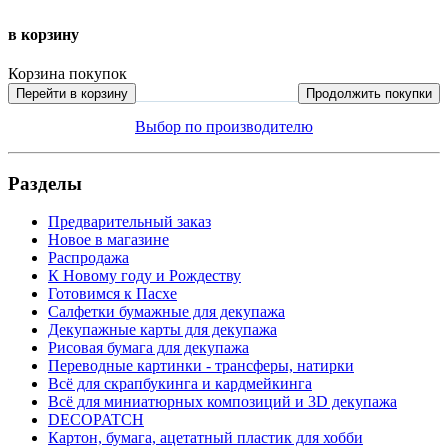
в корзину
Корзина покупок
Перейти в корзину
Продолжить покупки
Выбор по производителю
Разделы
Предварительный заказ
Новое в магазине
Распродажа
К Новому году и Рождеству
Готовимся к Пасхе
Салфетки бумажные для декупажа
Декупажные карты для декупажа
Рисовая бумага для декупажа
Переводные картинки - трансферы, натирки
Всё для скрапбукинга и кардмейкинга
Всё для миниатюрных композиций и 3D декупажа
DECOPATCH
Картон, бумага, ацетатный пластик для хобби