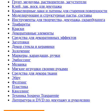
Грунт, медиумы, растворители, загустители
Клей, лак, воск для декупажа
Кракелюрные лаки и патины для старения поверхности
Моделирующие и структурные пасты, составы
Инструменты для творчества, декупажа, скрапбукинга
Трафареты
Краски
Декоративные элементы
Средства для декоративных эффектов
Заготовки
Декор стекла и керамики
Золочение
Маркеры, карандаши, ручки
Эмбоссинг
Мозаика
Мягкие игрушки своими руками
Средства для декора ткани
Эбру
Фелтинг
Пластика
Квиллинг
Техника Sospeso Trasparente
Литература и DVD по декупажу и рукоделию