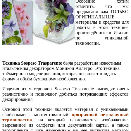
Особенно хотим
отметить, что мы
предлагаем вам ТОЛЬКО
ОРИГИНАЛЬНЫЕ
материалы и средства для
работы в этой технике,
произведённые в Италии
по уникальной
технологии.
Техника Sospeso Trasparente
была разработана известным
итальянским декоратором Моникой Аллегро. Это техника
трёхмерного моделирования, которая позволяет придать
форму и объём бумажному изображению.
Изделия из материалов Sospeso Trasparente выглядят очень
реалистично и позволяют добиться потрясающих эффектов
декорирования.
Основой этой техники является материал с уникальными
свойствами - запатентованный
прозрачный нетоксичный
термопластик
, на который наклеивается изображение,
вырезанное из салфетки или декупажной карты, а также
термоплёнка с уже нанесённым на неё рисунком методом