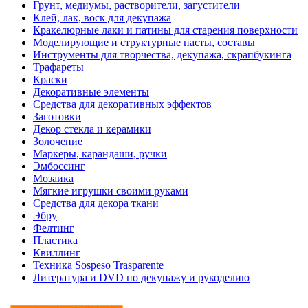
Грунт, медиумы, растворители, загустители
Клей, лак, воск для декупажа
Кракелюрные лаки и патины для старения поверхности
Моделирующие и структурные пасты, составы
Инструменты для творчества, декупажа, скрапбукинга
Трафареты
Краски
Декоративные элементы
Средства для декоративных эффектов
Заготовки
Декор стекла и керамики
Золочение
Маркеры, карандаши, ручки
Эмбоссинг
Мозаика
Мягкие игрушки своими руками
Средства для декора ткани
Эбру
Фелтинг
Пластика
Квиллинг
Техника Sospeso Trasparente
Литература и DVD по декупажу и рукоделию