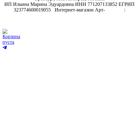
ИП Ильина Марина Эдуардовна ИНН 771207133852 ЕГРИП
323774600019055
.
Интернет-магазин Арт-
декупаж
:
скрапбукинг
Корзина
пуста