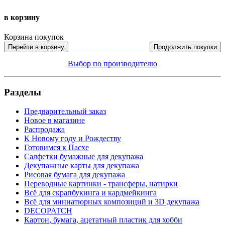
в корзину
Корзина покупок
Перейти в корзину
Продолжить покупки
Выбор по производителю
Разделы
Предварительный заказ
Новое в магазине
Распродажа
К Новому году и Рождеству
Готовимся к Пасхе
Салфетки бумажные для декупажа
Декупажные карты для декупажа
Рисовая бумага для декупажа
Переводные картинки - трансферы, натирки
Всё для скрапбукинга и кардмейкинга
Всё для миниатюрных композиций и 3D декупажа
DECOPATCH
Картон, бумага, ацетатный пластик для хобби