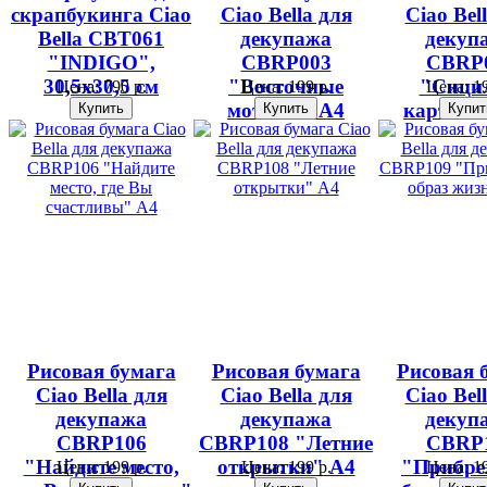
скрапбукинга Ciao
Ciao Bella для
Ciao Bel
Bella CBT061
декупажа
декуп
"INDIGO",
CBRP003
CBRP
30,5х30,5 см
"Восточные
"Сици
Цена:
790 р.
Цена:
199 р.
Цена:
19
мотивы" А4
карточк
Рисовая бумага
Рисовая бумага
Рисовая 
Ciao Bella для
Ciao Bella для
Ciao Bel
декупажа
декупажа
декуп
CBRP106
CBRP108 "Летние
CBRP
"Найдите место,
открытки" А4
"Прибр
Цена:
199 р.
Цена:
199 р.
Цена:
19