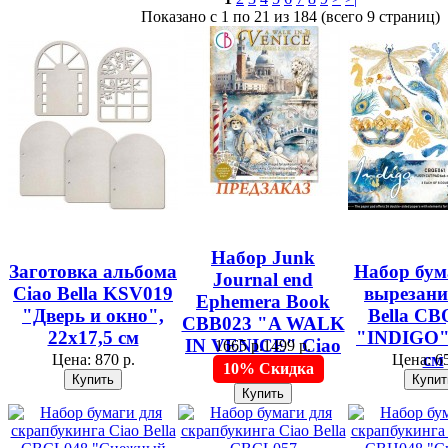
Показано с 1 по 21 из 184 (всего 9 страниц)
Набор Junk
Заготовка альбома
Набор бум
Journal end
Ciao Bella KSV019
вырезани
Ephemera Book
"Дверь и окно",
Bella C
CBB023 "A WALK
22х17,5 см
"INDIGO"
IN VENICE" Ciao
1665 р.
1499 р.
см
Цена:
870 р.
Цена:
65
Bella, А4
10% Скидка