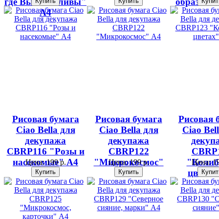
где Вы счастливы"
образ жиз
А4
Рисовая бумага
Рисовая бумага
Рисовая 
Ciao Bella для
Ciao Bella для
Ciao Bel
декупажа
декупажа
декуп
CBRP116 "Розы и
CBRP122
CBRP
насекомые" А4
"Микрокосмос"
"Колиб
Цена:
199 р.
Цена:
199 р.
Цена:
19
А4
цветах