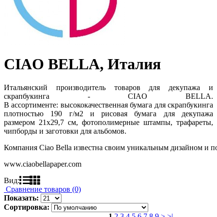
CIAO BELLA, Италия
Итальянский производитель товаров для декупажа и
скрапбукинга - CIAO BELLA.
В ассортименте: высококачественная бумага для скрапбукинга
плотностью 190 г/м2 и рисовая бумага для декупажа
размером 21x29,7 см, фотополимерные штампы, трафареты,
чипборды и заготовки для альбомов.
Компания Ciao Bella известна своим уникальным дизайном и п
www.ciaobellapaper.com
Вид:
Сравнение товаров (0)
Показать:
Сортировка:
1
2
3
4
5
6
7
8
9
>
>|