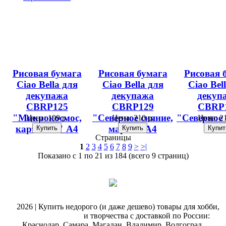
Рисовая бумага
Рисовая бумага
Рисовая 
Ciao Bella для
Ciao Bella для
Ciao Bel
декупажа
декупажа
декуп
CBRP125
CBRP129
CBRP
"Микрокосмос,
"Северное сияние,
"Северное 
Цена:
199 р.
Цена:
210 р.
Цена:
21
карточки" А4
марки" А4
А4
Страницы
1
2
3
4
5
6
7
8
9
>
>|
Показано с 1 по 21 из 184 (всего 9 страниц)
@
2026 | Купить недорого (и даже дешево) товары для хобби,
магазин рукоделия
и творчества с доставкой по России:
Краснодар, Самара, Магадан, Владимир, Волгоград,