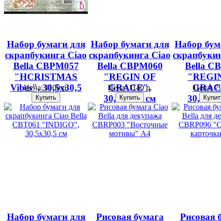
Набор бумаги для
Набор бумаги для
Набор бум
скрапбукинга Ciao
скрапбукинга Ciao
скрапбукин
Bella CBPM057
Bella CBPM060
Bella C
"HCRISTMAS
"REGIN OF
"REGI
Vibes", 30,5х30,5
GRACE",
GRAC
Цена:
1100 р.
Цена:
1140 р.
Цена:
79
см
30,5х30,5 см
30,5х30
Набор бумаги для
Рисовая бумага
Рисовая 