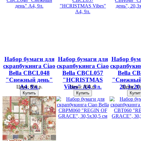
Набор бумаги для
Набор бумаги для
Набор бум
скрапбукинга Ciao
скрапбукинга Ciao
скрапбукин
Bella CBCL048
Bella CBCL057
Bella C
"Снежный день"
"HCRISTMAS
"Снежный
А4, 9л.
Vibes" А4, 9л.
20,3х20
Цена:
850 р.
Цена:
850 р.
Цена:
11