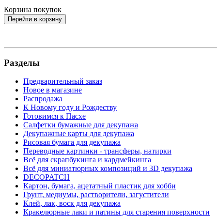
Корзина покупок
Перейти в корзину
Разделы
Предварительный заказ
Новое в магазине
Распродажа
К Новому году и Рождеству
Готовимся к Пасхе
Салфетки бумажные для декупажа
Декупажные карты для декупажа
Рисовая бумага для декупажа
Переводные картинки - трансферы, натирки
Всё для скрапбукинга и кардмейкинга
Всё для миниатюрных композиций и 3D декупажа
DECOPATCH
Картон, бумага, ацетатный пластик для хобби
Грунт, медиумы, растворители, загустители
Клей, лак, воск для декупажа
Кракелюрные лаки и патины для старения поверхности