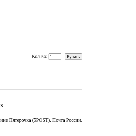
Кол-во:
з
зине Пятерочка (5POST), Почта России.