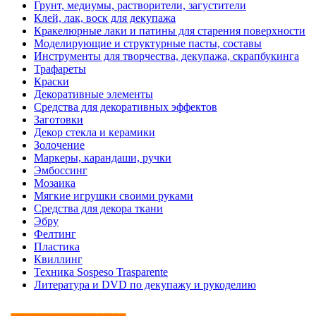
Грунт, медиумы, растворители, загустители
Клей, лак, воск для декупажа
Кракелюрные лаки и патины для старения поверхности
Моделирующие и структурные пасты, составы
Инструменты для творчества, декупажа, скрапбукинга
Трафареты
Краски
Декоративные элементы
Средства для декоративных эффектов
Заготовки
Декор стекла и керамики
Золочение
Маркеры, карандаши, ручки
Эмбоссинг
Мозаика
Мягкие игрушки своими руками
Средства для декора ткани
Эбру
Фелтинг
Пластика
Квиллинг
Техника Sospeso Trasparente
Литература и DVD по декупажу и рукоделию