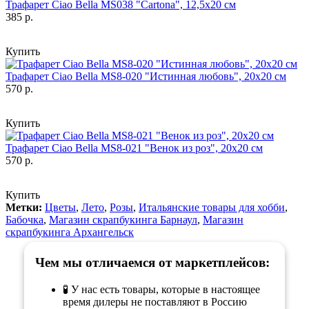
Трафарет Ciao Bella MS038 "Cartona", 12,5х20 см
385 р.
Купить
Трафарет Ciao Bella MS8-020 "Истинная любовь", 20х20 см
570 р.
Купить
Трафарет Ciao Bella MS8-021 "Венок из роз", 20х20 см
570 р.
Купить
Метки:
Цветы
,
Лето
,
Розы
,
Итальянские товары для хобби
,
Бабочка
,
Магазин скрапбукинга Барнаул
,
Магазин
скрапбукинга Архангельск
Чем мы отличаемся от маркетплейсов:
🧪 У нас есть товары, которые в настоящее
время дилеры не поставляют в Россию