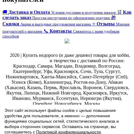
🚚
Доставка и Оплата
🛒
Как
Условия доставки и получения заказов
сделать заказ
🎁
Простая инструкция по оформлению покупки
Скидки
⭐
Отзывы
Акции и выгодные предложения магазина
Мнения
📞
Контакты
покупателей о магазине
Свяжитесь с нами удобным
способом
@
2026 | Купить недорого (и даже дешево) товары для хобби,
магазин рукоделия
и творчества с доставкой по России:
Краснодар, Самара, Магадан, Владимир, Волгоград,
Екатеринбург, Уфа, Красноярск, Сочи, Тула, Сургут,
Нижневартовск, Ханты-Мансийск, Санкт-Петербург (Спб),
Усинск (Коми), Калининград, Ростов-на-Дону, Абакан
(Хакасия), Казань, Пермь, Ярославль, Воронеж, Свердловск,
Якутия, Липецк, Нижний Новгород, Красноярск, Иркутск,
Иваново, Мурманск, Ессентуки, Нерюнгри (Якутия),
Оренбург, Новосибирск, Москва.
ИП Ильина Марина Эдуардовна ИНН 771207133852 ЕГРИП
Этот сайт использует файлы cookie с целью повышения
323774600019055
.
Интернет-магазин Арт-
декупаж
:
удобства для пользователя, а именно — дополнения
скрапбукинг
функциями социальных сетей, статистического анализа и
выбора сторонних сервисов. Оставаясь на странице, вы
соглашаетесь с
Политикой конфиденциальности
.