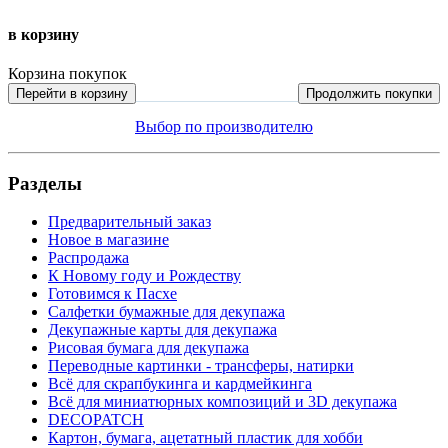
в корзину
Корзина покупок
Перейти в корзину
Продолжить покупки
Выбор по производителю
Разделы
Предварительный заказ
Новое в магазине
Распродажа
К Новому году и Рождеству
Готовимся к Пасхе
Салфетки бумажные для декупажа
Декупажные карты для декупажа
Рисовая бумага для декупажа
Переводные картинки - трансферы, натирки
Всё для скрапбукинга и кардмейкинга
Всё для миниатюрных композиций и 3D декупажа
DECOPATCH
Картон, бумага, ацетатный пластик для хобби