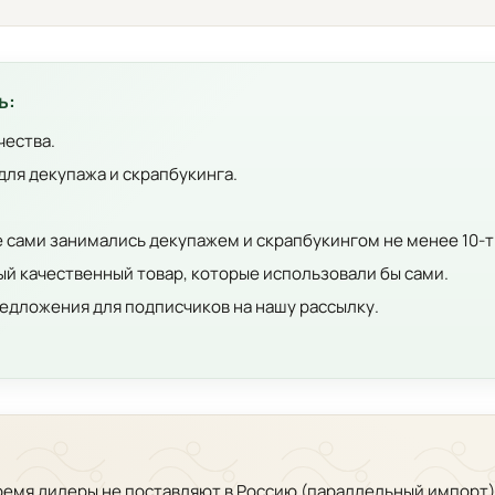
ь:
чества.
для декупажа и скрапбукинга.
е сами занимались декупажем и скрапбукингом не менее 10-т
й качественный товар, которые использовали бы сами.
едложения для подписчиков на нашу рассылку.
время дилеры не поставляют в Россию (параллельный импорт)