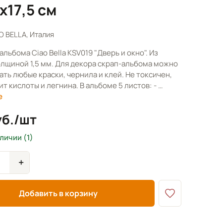
х17,5 см
O BELLA, Италия
альбома Ciao Bella KSV019 "Дверь и окно". Из
олщиной 1,5 мм. Для декора скрап-альбома можно
ть любые краски, чернила и клей. Не токсичен,
т кислоты и легнина. В альбоме 5 листов: - …
е
уб./шт
аличии (1)
+
Добавить в корзину