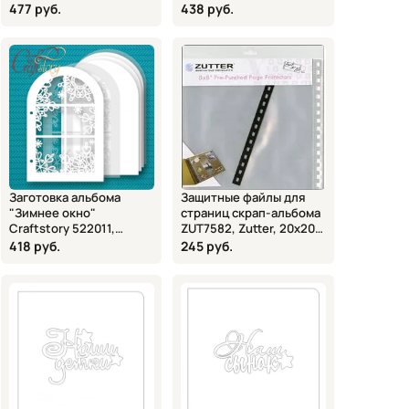
477 руб.
438 руб.
Заготовка альбома
Защитные файлы для
"Зимнее окно"
страниц скрап-альбома
Craftstory 522011,
ZUT7582, Zutter, 20х20
13,4х20 см
см, 6 шт.
418 руб.
245 руб.