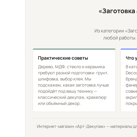
«Заготовка 
Из категории «Заг
любой работы.
Практические советы
Что 
Дерево, МДФ, стекло и керамика
В кат
требуют разной подготовки: грунт,
Decou
шлифовка, выбор клея. Мы
бренд
подскажем, какая заготовка лучше
фане
подойдёт под вашу технику —
совм
классический декупаж, кракелюр
акри
или объёмный декор.
покр
Интернет-магазин «Арт-Декупаж» — материалы для