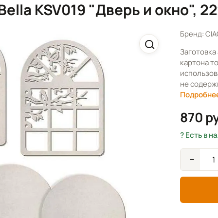
ella KSV019 "Дверь и окно", 22
Бренд: CIA
Заготовка 
картона т
использова
не содержи
Подробне
870 р
Есть в н
−