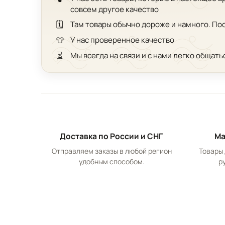
совсем другое качество
🗓️
Там товары обычно дороже и намного. По
👕
У нас проверенное качество
⏳
Мы всегда на связи и с нами легко общать
Доставка по России и СНГ
Ма
Отправляем заказы в любой регион
Товары 
удобным способом.
р