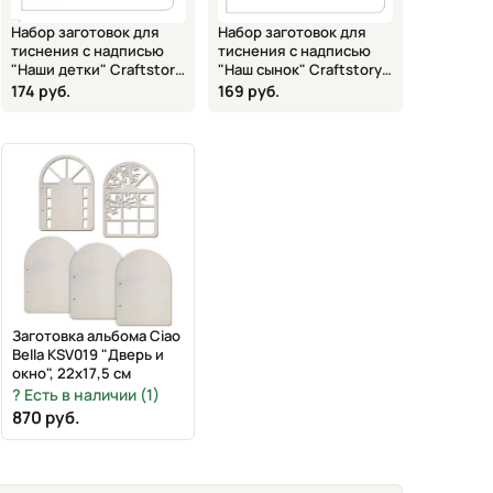
Набор заготовок для
Набор заготовок для
тиснения с надписью
тиснения с надписью
"Наши детки" Craftstory,
"Наш сынок" Craftstory,
522091, 25х25 см
522092, 25х25 см
174 руб.
169 руб.
Заготовка альбома Ciao
Bella KSV019 "Дверь и
окно", 22х17,5 см
Есть в наличии (1)
870 руб.