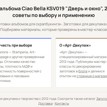
альбома Ciao Bella KSV019 "Дверь и окно", 2
советы по выбору и применению
отовки альбомов для скрапбукинга». Заготовки для декупажа 
 Подбираем материалы, которые проверены в мастер-классах 
учесть при выборе
О «Арт-Декупаж»
алоге — Stamperia, Art-
«Арт-Декупаж» —
page и другие проверенные
специализированный магазин
ы. Отличаем качество
2012 года. Публикуем мастер-
ры, плотность МДФ и
классы по декорированию
естимость поверхностей с
заготовок в
блоге
и делимся
ловыми и лаковыми
опытом на
странице о магази
ытиями.
 декупажа и творчества с 2012 года. Смотрите также каталог
Загото
Доставка
·
Контакты