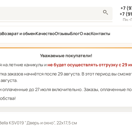
+7 (9
+7 (9
Пн.–П
з
Возврат и обмен
Качество
Отзывы
Блог
О нас
Контакты
Уважаемые покупатели!
 на летние каникулы и
не будет осуществлять отгрузку с 29 и
отка заказов начнётся после 29 августа. В этот период вы смож
 августа.
 оплаченные до 27 июля включительно. Заказы, оплаченные поз
обства!
ella KSV019 "Дверь и окно", 22х17,5 см