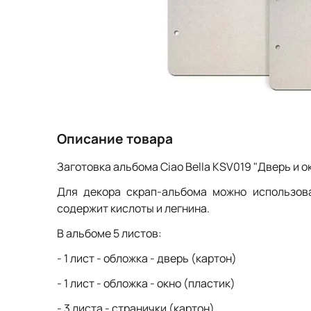
Описание товара
Заготовка альбома Ciao Bella KSV019 "Дверь и ок
Для декора скрап-альбома можно использова
содержит кислоты и легнина.
В альбоме 5 листов:
- 1 лист - обложка - дверь (картон)
- 1 лист - обложка - окно (пластик)
- 3 листа - странички (картон)