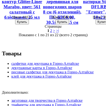
контур Glitter-Liner
деревянная для
натирки St
Marabu, цвет: 561
новогодних шаров
DFLRB
салатовый с
8 см (6 отделений),
"Египет",
блёстками, 25 мл
ПС-ШС6.08,
10х21
Цена:
410 р.
Цена:
1680 р.
Цена:
38
30,5х20х10,5 см
Страницы
1
2
>
>|
Показано с 1 по 21 из 22 (всего 2 страниц)
Товары
салфетки для декупажа в Горно-Алтайске
декупажные карты в Горно-Алтайске
рисовые салфетки для декупажа в Горно-Алтайске
клей для декупажа в Горно-Алтайске
Дополнительно:
заготовки для творчества в Горно-Алтайске
трафареты для декупажа в Горно-Алтайске