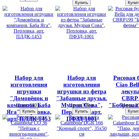
Набор для
Набор для
Рисовая 
изготовления
изготовления
Ciao Bel
игрушки
игрушки из фетра
декуп
"Домовёнок и
"Забавные друзья.
CBRP
компания. Баба
Мудрая Сова",
"Бобровая
Цена:
630 р.
Цена:
390 р.
Цена:
25
Яга", Перловка,
Перловка, арт.
А4
арт. ПЛДК-1453
ПФЗД-1001