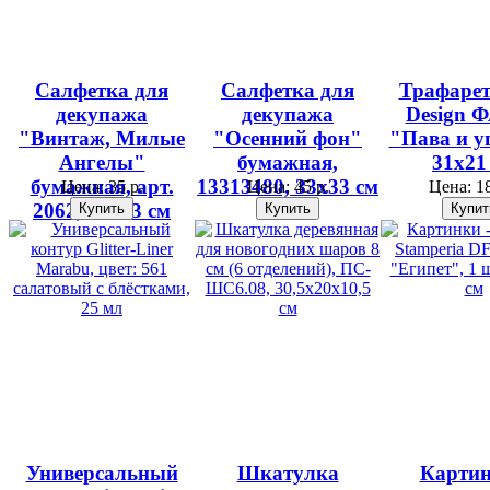
Салфетка для
Салфетка для
Трафарет
декупажа
декупажа
Design Ф
"Винтаж, Милые
"Осенний фон"
"Пава и у
Ангелы"
бумажная,
31х21
бумажная, арт.
13313480, 33х33 см
Цена:
35 р.
Цена:
45 р.
Цена:
18
2062, 33х33 см
Универсальный
Шкатулка
Картин