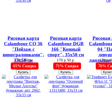
Рисовая карта
Рисовая карта
Рисовая 
Calambour CO 36
Calambour DGR
Calambou
"Пейзаж с
166 "Конный
04 "Па
виноградниками",
спорт", 35х50 см
девуш
35х50 см
ландыши,
170 р.
60 р.
170 р.
50 р.
170 р.
4
35х50
65% Скидка
71% Скидка
76% Ск