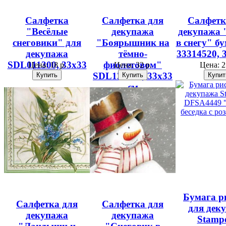
Салфетка
Салфетка для
Салфетк
"Весёлые
декупажа
декупажа
снеговики" для
"Боярышник на
в снегу" б
декупажа
тёмно-
33314520, 
SDL011300, 33х33
фиолетовом"
Цена:
18 р.
Цена:
32 р.
Цена:
2
см
SDL123400, 33х33
см
Бумага р
Салфетка для
Салфетка для
для дек
декупажа
декупажа
Stampe