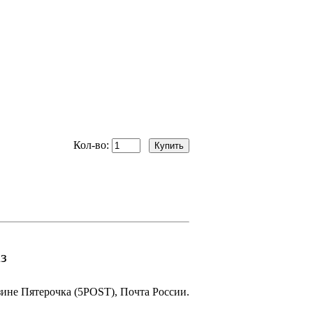
Кол-во:
з
зине Пятерочка (5POST), Почта России.