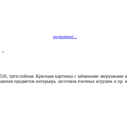
подробнее...
 -
Качество!
4520, трёхслойная. Красиаая картинка с забавными зверушками 
ашения предметов интерьера, заготовок ёлочных игрушек и пр.