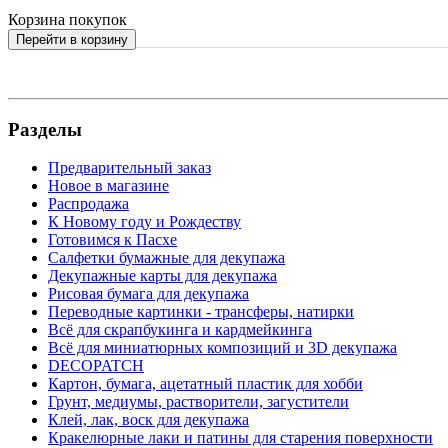
Корзина покупок
Перейти в корзину
Разделы
Предварительный заказ
Новое в магазине
Распродажа
К Новому году и Рождеству
Готовимся к Пасхе
Салфетки бумажные для декупажа
Декупажные карты для декупажа
Рисовая бумага для декупажа
Переводные картинки - трансферы, натирки
Всё для скрапбукинга и кардмейкинга
Всё для миниатюрных композиций и 3D декупажа
DECOPATCH
Картон, бумага, ацетатный пластик для хобби
Грунт, медиумы, растворители, загустители
Клей, лак, воск для декупажа
Кракелюрные лаки и патины для старения поверхности