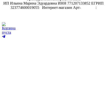
ИП Ильина Марина Эдуардовна ИНН 771207133852 ЕГРИП
323774600019055
.
Интернет-магазин Арт-
декупаж
:
скрапбукинг
Корзина
пуста