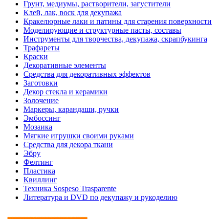
Грунт, медиумы, растворители, загустители
Клей, лак, воск для декупажа
Кракелюрные лаки и патины для старения поверхности
Моделирующие и структурные пасты, составы
Инструменты для творчества, декупажа, скрапбукинга
Трафареты
Краски
Декоративные элементы
Средства для декоративных эффектов
Заготовки
Декор стекла и керамики
Золочение
Маркеры, карандаши, ручки
Эмбоссинг
Мозаика
Мягкие игрушки своими руками
Средства для декора ткани
Эбру
Фелтинг
Пластика
Квиллинг
Техника Sospeso Trasparente
Литература и DVD по декупажу и рукоделию