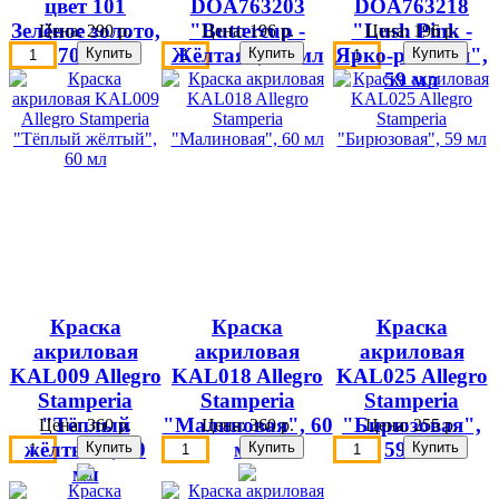
цвет 101
DOA763203
DOA763218
Зелёное золото,
"Buttercup -
"Lush Pink -
Цена:
290 р.
Цена:
196 р.
Цена:
196 р.
70 мл
Жёлтая", 59 мл
Ярко-розовая",
59 мл
Краска
Краска
Краска
акриловая
акриловая
акриловая
KAL009 Allegro
KAL018 Allegro
KAL025 Allegro
Stamperia
Stamperia
Stamperia
"Тёплый
"Малиновая", 60
"Бирюзовая",
Цена:
360 р.
Цена:
360 р.
Цена:
255 р.
жёлтый", 60
мл
59 мл
мл