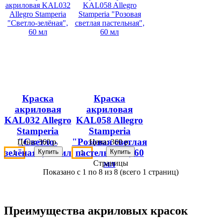
Краска
Краска
акриловая
акриловая
KAL032 Allegro
KAL058 Allegro
Stamperia
Stamperia
"Светло-
"Розовая светлая
Цена:
360 р.
Цена:
360 р.
зелёная", 60 мл
пастельная", 60
мл
Страницы
Показано с 1 по 8 из 8 (всего 1 страниц)
Преимущества акриловых красок