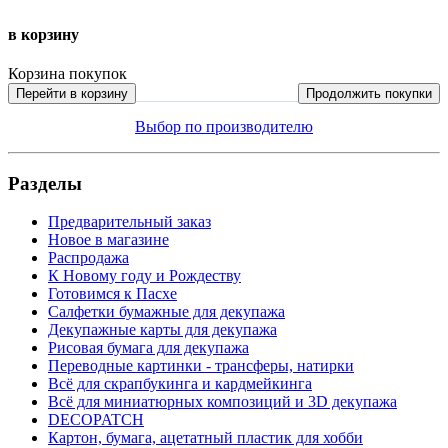
в корзину
Корзина покупок
Перейти в корзину
Продолжить покупки
Выбор по производителю
Разделы
Предварительный заказ
Новое в магазине
Распродажа
К Новому году и Рождеству
Готовимся к Пасхе
Салфетки бумажные для декупажа
Декупажные карты для декупажа
Рисовая бумага для декупажа
Переводные картинки - трансферы, натирки
Всё для скрапбукинга и кардмейкинга
Всё для миниатюрных композиций и 3D декупажа
DECOPATCH
Картон, бумага, ацетатный пластик для хобби