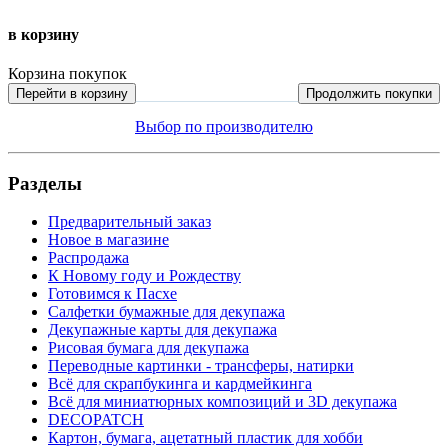
в корзину
Корзина покупок
Перейти в корзину
Продолжить покупки
Выбор по производителю
Разделы
Предварительный заказ
Новое в магазине
Распродажа
К Новому году и Рождеству
Готовимся к Пасхе
Салфетки бумажные для декупажа
Декупажные карты для декупажа
Рисовая бумага для декупажа
Переводные картинки - трансферы, натирки
Всё для скрапбукинга и кардмейкинга
Всё для миниатюрных композиций и 3D декупажа
DECOPATCH
Картон, бумага, ацетатный пластик для хобби