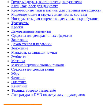
Грунт, медиумы, растворители, загустители
Клей, лак, воск для декупажа
Кракелюрные лаки и патины для старения поверхности
Моделирующие и структурные пасты, составы
Инструменты для творчества, декупажа, скрапбукинга
Трафареты
Краски
Декоративные элементы
Средства для декоративных эффектов
Заготовки
Декор стекла и керамики
Золочение
Маркеры, карандаши, ручки
Эмбоссинг
Мозаика
Мягкие игрушки своими руками
Средства для декора ткани
Эбру
Фелтинг
Пластика
Квиллинг
Техника Sospeso Trasparente
Литература и DVD по декупажу и рукоделию