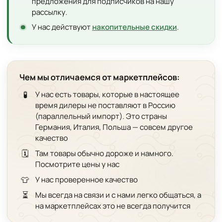
предложения для подписчиков на нашу
рассылку.
У нас действуют
накопительные скидки
.
Чем мы отличаемся от маркетплейсов:
🧪
У нас есть товары, которые в настоящее
время дилеры не поставляют в Россию
(параллельный импорт). Это страны
Германия, Италия, Польша — совсем другое
качество
🗓️
Там товары обычно дороже и намного.
Посмотрите цены у нас
👕
У нас проверенное качество
⏳
Мы всегда на связи и с нами легко общаться, а
на маркетплейсах это не всегда получится