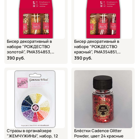
Бисер декоративный в
Бисер декоративный в
наборе "РОЖДЕСТВО
наборе "РОЖДЕСТВО
золотой", PMA354853,
красный", PMA354851,
DOCRAFTS
DOCRAFTS
390 руб.
390 руб.
Стразы в органайзере
Блёстки Cadence Glitter
"ЖЕМЧУЖИНЫ", набор, 12
Powder, цвет 24 красные