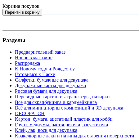
Корзина покупок
Перейти в корзину
Разделы
Предварительный заказ
Новое в магазине
Распродажа
К Новому году и Рождеству
Готовимся к Пасхе
Салфетки бумажные для декупажа
Декупажные карты для декупажа
Рисовая бумага для декупажа
Переводные картинки - трансферы, натирки
Всё для скрапбукинга и кардмейкинга
Всё для миниатюрных композиций и 3D декупажа
DECOPATCH
Картон, бумага, ацетатный пластик для хобби
Грунт, медиумы, растворители, загустители
Клей, лак, воск для декупажа
Кракелюрные лаки и патины для старения поверхности