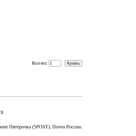
Кол-во:
з
зине Пятерочка (5POST), Почта России.