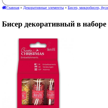
Главная
»
Декоративные элементы
»
Бисер, микробисер, бус
Бисер декоративный в наб