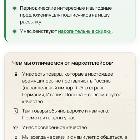
Периодические интересные и выгодные
предложения для подписчиков на нашу
рассылку.
У нас действуют
накопительные скидки
.
Чем мы отличаемся от маркетплейсов:
🧪
У нас есть товары, которые в настоящее
время дилеры не поставляют в Россию
(параллельный импорт). Это страны
Германия, Италия, Польша — совсем другое
качество
🗓️
Там товары обычно дороже и намного.
Посмотрите цены у нас
👕
У нас проверенное качество
⏳
Мы всегда на связи и с нами легко общаться, а