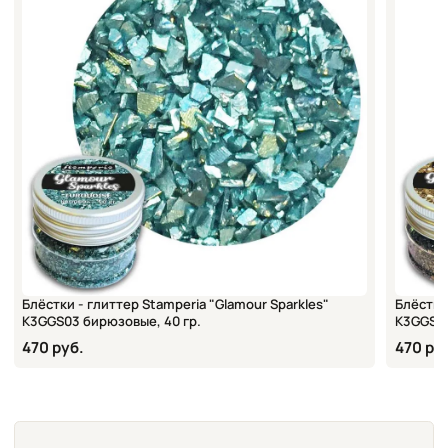
Блёстки - глиттер Stamperia "Glamour Sparkles"
Блёстки
K3GGS03 бирюзовые, 40 гр.
K3GGS02
470 руб.
470 ру