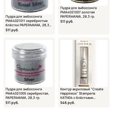
Пудра для эмбоссинга
PMA4021007 золотая
Пудра для эмбоссинга
PAPERMANIA, 28,3 гр.
PMA4021011 серебристые
511 руб.
блёстки PAPERMANIA, 28,3
гр.
511 руб.
Пудра для эмбоссинга
Контур акриловый "Create
PMA4021005 серебристая,
Happiness" Stamperia
PAPERMANIA, 28,3 гр.
KATN04 с блёстками
голографическими, 20 мл
511 руб.
546 руб.