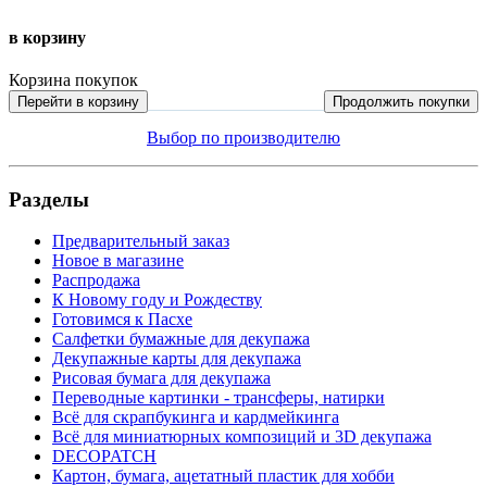
в корзину
Корзина покупок
Перейти в корзину
Продолжить покупки
Выбор по производителю
Разделы
Предварительный заказ
Новое в магазине
Распродажа
К Новому году и Рождеству
Готовимся к Пасхе
Салфетки бумажные для декупажа
Декупажные карты для декупажа
Рисовая бумага для декупажа
Переводные картинки - трансферы, натирки
Всё для скрапбукинга и кардмейкинга
Всё для миниатюрных композиций и 3D декупажа
DECOPATCH
Картон, бумага, ацетатный пластик для хобби