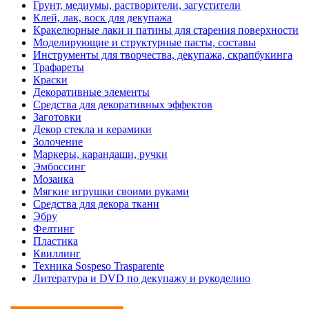
Грунт, медиумы, растворители, загустители
Клей, лак, воск для декупажа
Кракелюрные лаки и патины для старения поверхности
Моделирующие и структурные пасты, составы
Инструменты для творчества, декупажа, скрапбукинга
Трафареты
Краски
Декоративные элементы
Средства для декоративных эффектов
Заготовки
Декор стекла и керамики
Золочение
Маркеры, карандаши, ручки
Эмбоссинг
Мозаика
Мягкие игрушки своими руками
Средства для декора ткани
Эбру
Фелтинг
Пластика
Квиллинг
Техника Sospeso Trasparente
Литература и DVD по декупажу и рукоделию