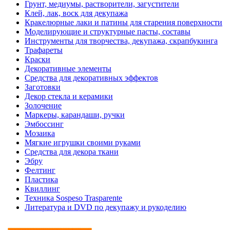
Грунт, медиумы, растворители, загустители
Клей, лак, воск для декупажа
Кракелюрные лаки и патины для старения поверхности
Моделирующие и структурные пасты, составы
Инструменты для творчества, декупажа, скрапбукинга
Трафареты
Краски
Декоративные элементы
Средства для декоративных эффектов
Заготовки
Декор стекла и керамики
Золочение
Маркеры, карандаши, ручки
Эмбоссинг
Мозаика
Мягкие игрушки своими руками
Средства для декора ткани
Эбру
Фелтинг
Пластика
Квиллинг
Техника Sospeso Trasparente
Литература и DVD по декупажу и рукоделию