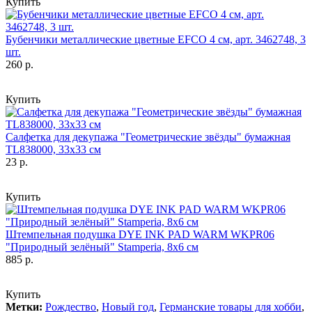
Купить
Бубенчики металлические цветные EFCO 4 см, арт. 3462748, 3
шт.
260 р.
Купить
Салфетка для декупажа "Геометрические звёзды" бумажная
TL838000, 33х33 см
23 р.
Купить
Штемпельная подушка DYE INK PAD WARM WKPR06
"Природный зелёный" Stamperia, 8х6 см
885 р.
Купить
Метки:
Рождество
,
Новый год
,
Германские товары для хобби
,