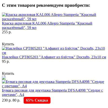
С этим товаром рекомендуем приобрести:
Краска акриловая KAL006 Allegro Stamperia "Красный
раскалённый", 59 мл
255 р.
Купить
Наклейки CPT805203 "Алфавит из блёсток" Docrafts, 23х10 см
95 р.
Купить
Бумага рисовая для декупажа Stamperia DFSA4098 "Сердце с
цветами", А4
230 р.
80 р.
65% Скидка