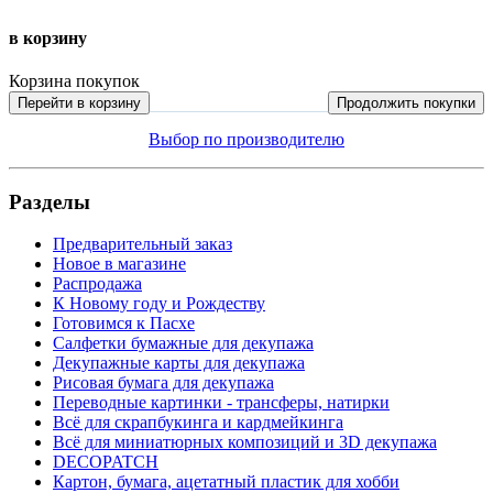
в корзину
Корзина покупок
Перейти в корзину
Продолжить покупки
Выбор по производителю
Разделы
Предварительный заказ
Новое в магазине
Распродажа
К Новому году и Рождеству
Готовимся к Пасхе
Салфетки бумажные для декупажа
Декупажные карты для декупажа
Рисовая бумага для декупажа
Переводные картинки - трансферы, натирки
Всё для скрапбукинга и кардмейкинга
Всё для миниатюрных композиций и 3D декупажа
DECOPATCH
Картон, бумага, ацетатный пластик для хобби