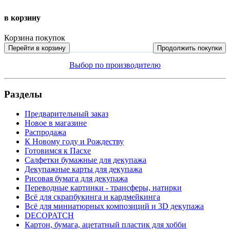
в корзину
Корзина покупок
Перейти в корзину
Продолжить покупки
Выбор по производителю
Разделы
Предварительный заказ
Новое в магазине
Распродажа
К Новому году и Рождеству
Готовимся к Пасхе
Салфетки бумажные для декупажа
Декупажные карты для декупажа
Рисовая бумага для декупажа
Переводные картинки - трансферы, натирки
Всё для скрапбукинга и кардмейкинга
Всё для миниатюрных композиций и 3D декупажа
DECOPATCH
Картон, бумага, ацетатный пластик для хобби