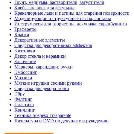
Грунт, медиумы, растворители, загустители
Клей, лак, воск для декупажа
Кракелюрные лаки и патины для старения поверхности
Моделирующие и структурные пасты, составы
Инструменты для творчества, декупажа, скрапбукинга
Трафареты
Краски
Декоративные элементы
Средства для декоративных эффектов
Заготовки
Декор стекла и керамики
Золочение
Маркеры, карандаши, ручки
Эмбоссинг
Мозаика
Мягкие игрушки своими руками
Средства для декора ткани
Эбру
Фелтинг
Пластика
Квиллинг
Техника Sospeso Trasparente
Литература и DVD по декупажу и рукоделию