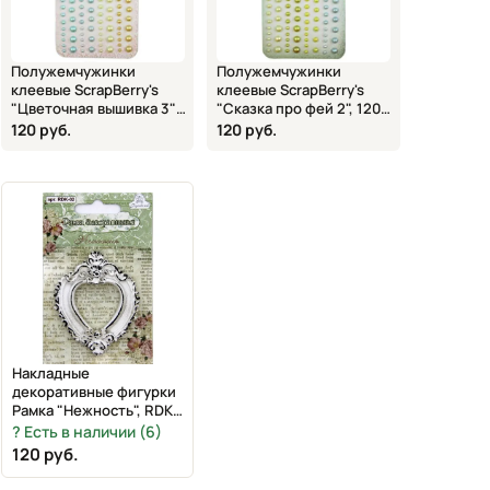
Полужемчужинки
Полужемчужинки
клеевые ScrapBerry's
клеевые ScrapBerry's
"Цветочная вышивка 3",
"Сказка про фей 2", 120
120 шт., 4 цвета,
шт., 4 цвета,
120 руб.
120 руб.
SCB250002033
SCB250002008
Накладные
декоративные фигурки
Рамка "Нежность", RDK-
02, Рукоделие, 68х54
Есть в наличии (6)
мм
120 руб.