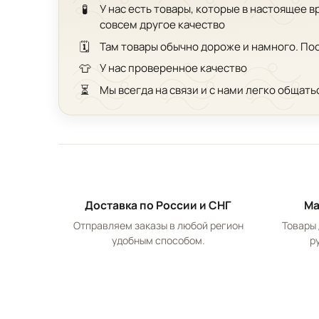
🧪
У нас есть товары, которые в настоящее 
совсем другое качество
🗓️
Там товары обычно дороже и намного. По
👕
У нас проверенное качество
⏳
Мы всегда на связи и с нами легко общать
Доставка по России и СНГ
Ма
Отправляем заказы в любой регион
Товары 
удобным способом.
р