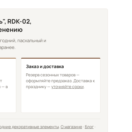
", RDK-02,
менению
годний, пасхальный и
аранее.
Заказ и доставка
Резерв сезонных товаров —
т
оформляйте предзаказ. Доставка к
 — в
празднику —
уточняйте сроки
.
одние декоративные элементы
.
О магазине
·
Блог
·