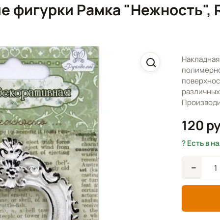
 фигурки Рамка "Нежность", 
Накладная 
полимерно
поверхнос
различных 
Производи
120 р
Есть в н
−