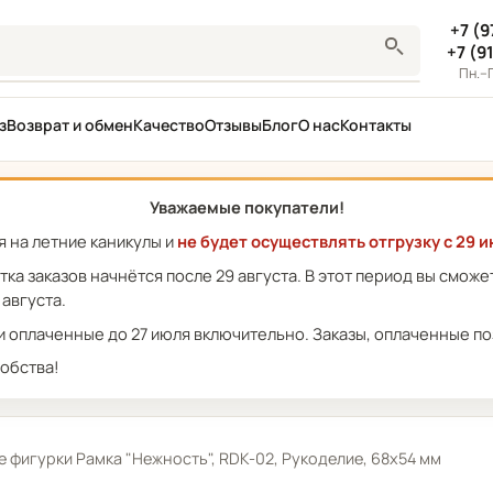
+7 (9
+7 (9
Пн.–П
з
Возврат и обмен
Качество
Отзывы
Блог
О нас
Контакты
Уважаемые покупатели!
 на летние каникулы и
не будет осуществлять отгрузку с 29 и
отка заказов начнётся после 29 августа. В этот период вы смож
 августа.
 оплаченные до 27 июля включительно. Заказы, оплаченные поз
обства!
фигурки Рамка "Нежность", RDK-02, Рукоделие, 68х54 мм