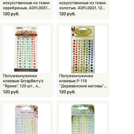
искусственные из ткани
искусственные из ткани
серебряные, ADFL0031,
золотые, ADFL0021, 12
12 шт., 4х6 см
шт., 4х6 см
120 руб.
120 руб.
Полужемчужинки
Полужемчужинки
клеевые ScrapBerry's
клеевые P-119
"Яркие", 120 шт., 4
"Деревенские мотивы",
цвета, SCB030203
120 шт., Рукоделие
120 руб.
120 руб.