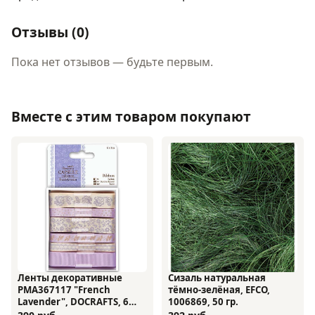
Отзывы (0)
Пока нет отзывов — будьте первым.
Вместе с этим товаром покупают
Ленты декоративные
Сизаль натуральная
PMA367117 "French
тёмно-зелёная, EFCO,
Lavender", DOCRAFTS, 6
1006869, 50 гр.
лент по 1 м