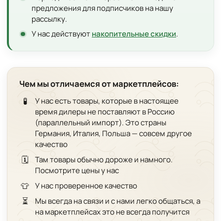
предложения для подписчиков на нашу
рассылку.
У нас действуют
накопительные скидки
.
Чем мы отличаемся от маркетплейсов:
🧪
У нас есть товары, которые в настоящее
время дилеры не поставляют в Россию
(параллельный импорт). Это страны
Германия, Италия, Польша — совсем другое
качество
🗓️
Там товары обычно дороже и намного.
Посмотрите цены у нас
👕
У нас проверенное качество
⏳
Мы всегда на связи и с нами легко общаться, а
на маркетплейсах это не всегда получится