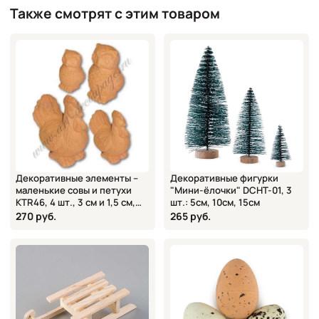
Также смотрят с этим товаром
Декоративные элементы –
Декоративные фигурки
маленькие совы и петухи
"Мини-ёлочки" DCHT-01, 3
KTR46, 4 шт., 3 см и 1,5 см,
шт.: 5см, 10см, 15см
глина, Stamperia
270 руб.
265 руб.