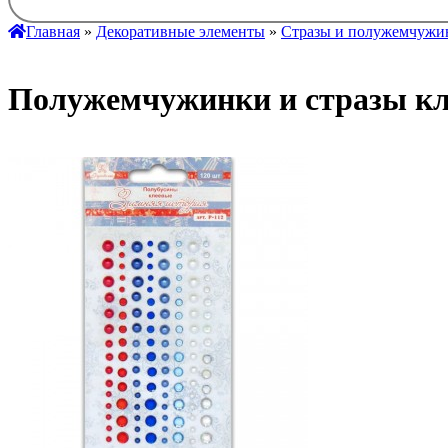
Главная
»
Декоративные элементы
»
Стразы и полужемчужи
Полужемчужинки и стразы кле