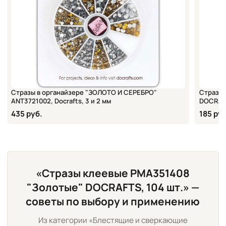
Стразы в органайзере "ЗОЛОТО И СЕРЕБРО"
Стразы 
ANT3721002, Docrafts, 3 и 2 мм
DOCRAFT
435 руб.
185 руб
«Стразы клеевые PMA351408
"Золотые" DOCRAFTS, 104 шт.» —
советы по выбору и применению
Из категории «Блестящие и сверкающие