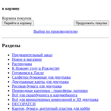
в корзину
Корзина покупок
Перейти в корзину
Продолжить покупки
Выбор по производителю
Разделы
Предварительный заказ
Новое в магазине
Распродажа
К Новому году и Рождеству
Готовимся к Пасхе
Салфетки бумажные для декупажа
Декупажные карты для декупажа
Рисовая бумага для декупажа
Переводные картинки - трансферы, натирки
Всё для скрапбукинга и кардмейкинга
Всё для миниатюрных композиций и 3D декупажа
DECOPATCH
Картон, бумага, ацетатный пластик для хобби