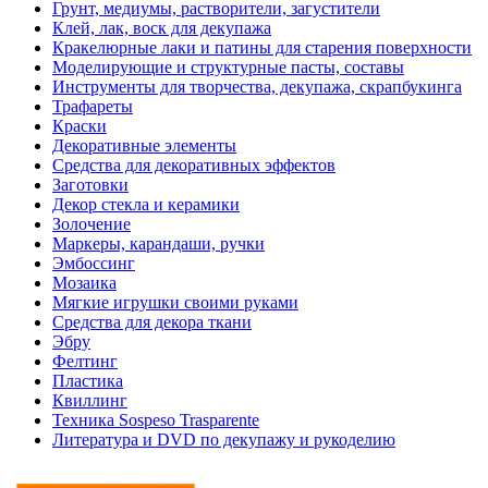
Грунт, медиумы, растворители, загустители
Клей, лак, воск для декупажа
Кракелюрные лаки и патины для старения поверхности
Моделирующие и структурные пасты, составы
Инструменты для творчества, декупажа, скрапбукинга
Трафареты
Краски
Декоративные элементы
Средства для декоративных эффектов
Заготовки
Декор стекла и керамики
Золочение
Маркеры, карандаши, ручки
Эмбоссинг
Мозаика
Мягкие игрушки своими руками
Средства для декора ткани
Эбру
Фелтинг
Пластика
Квиллинг
Техника Sospeso Trasparente
Литература и DVD по декупажу и рукоделию