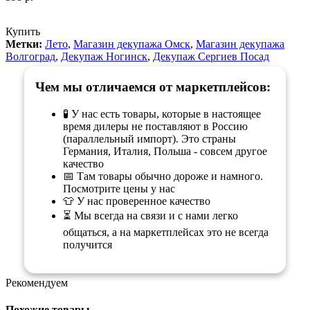
Купить
Метки:
Лето
,
Магазин декупажа Омск
,
Магазин декупажа
Волгоград
,
Декупаж Ногинск
,
Декупаж Сергиев Посад
Чем мы отличаемся от маркетплейсов:
🧪 У нас есть товары, которые в настоящее
время дилеры не поставляют в Россию
(параллельный импорт). Это страны
Германия, Италия, Польша - совсем другое
качество
📅 Там товары обычно дороже и намного.
Посмотрите цены у нас
👕 У нас проверенное качество
⏳ Мы всегда на связи и с нами легко
общаться, а на маркетплейсах это не всегда
получится
Рекомендуем
Похожие товары