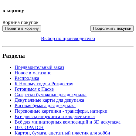
в корзину
Корзина покупок
Перейти в корзину
Продолжить покупки
Выбор по производителю
Разделы
Предварительный заказ
Новое в магазине
Распродажа
К Новому году и Рождеству
Готовимся к Пасхе
Салфетки бумажные для декупажа
Декупажные карты для декупажа
Рисовая бумага для декупажа
Переводные картинки - трансферы, натирки
Всё для скрапбукинга и кардмейкинга
Всё для миниатюрных композиций и 3D декупажа
DECOPATCH
Картон, бумага, ацетатный пластик для хобби