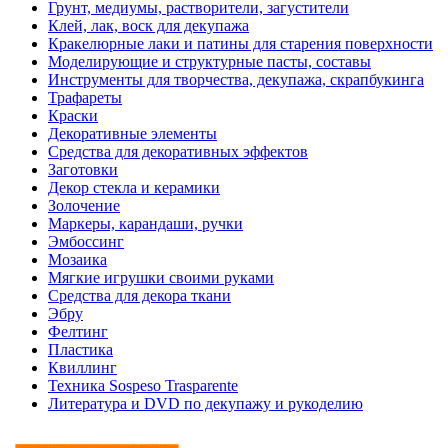
Грунт, медиумы, растворители, загустители
Клей, лак, воск для декупажа
Кракелюрные лаки и патины для старения поверхности
Моделирующие и структурные пасты, составы
Инструменты для творчества, декупажа, скрапбукинга
Трафареты
Краски
Декоративные элементы
Средства для декоративных эффектов
Заготовки
Декор стекла и керамики
Золочение
Маркеры, карандаши, ручки
Эмбоссинг
Мозаика
Мягкие игрушки своими руками
Средства для декора ткани
Эбру
Фелтинг
Пластика
Квиллинг
Техника Sospeso Trasparente
Литература и DVD по декупажу и рукоделию