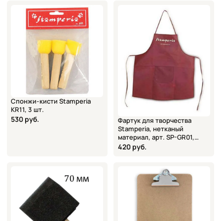
Спонжи-кисти Stamperia
KR11, 3 шт.
530 руб.
Фартук для творчества
Stamperia, нетканый
материал, арт. SP-GR01,
76х70,5 см
420 руб.