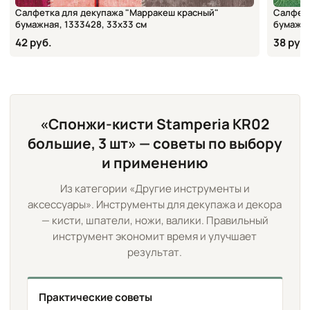
Салфетка для декупажа "Марракеш красный"
Салфетк
бумажная, 1333428, 33х33 см
бумажна
42 руб.
38 руб.
«Спонжи-кисти Stamperia KR02
большие, 3 шт» — советы по выбору
и применению
Из категории «Другие инструменты и
аксессуары». Инструменты для декупажа и декора
— кисти, шпатели, ножи, валики. Правильный
инструмент экономит время и улучшает
результат.
Практические советы