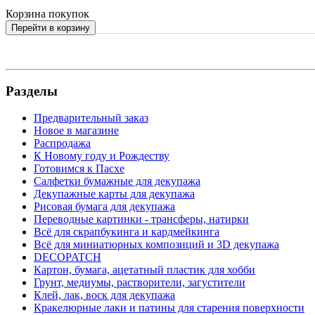
Корзина покупок
Перейти в корзину
Разделы
Предварительный заказ
Новое в магазине
Распродажа
К Новому году и Рождеству
Готовимся к Пасхе
Салфетки бумажные для декупажа
Декупажные карты для декупажа
Рисовая бумага для декупажа
Переводные картинки - трансферы, натирки
Всё для скрапбукинга и кардмейкинга
Всё для миниатюрных композиций и 3D декупажа
DECOPATCH
Картон, бумага, ацетатный пластик для хобби
Грунт, медиумы, растворители, загустители
Клей, лак, воск для декупажа
Кракелюрные лаки и патины для старения поверхности