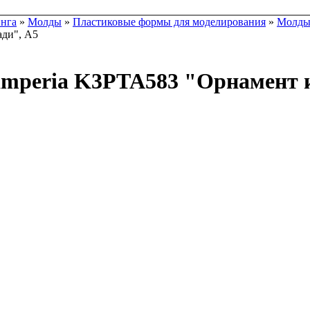
инга
»
Молды
»
Пластиковые формы для моделирования
»
Молды 
ади", А5
amperia K3PTA583 "Орнамент и