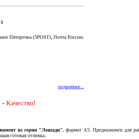
з
зине Пятерочка (5POST), Почта России.
подробнее...
 -
намент из серии "Лошади"
, формат А5. Предназначен для ра
вшая готовая отливка.