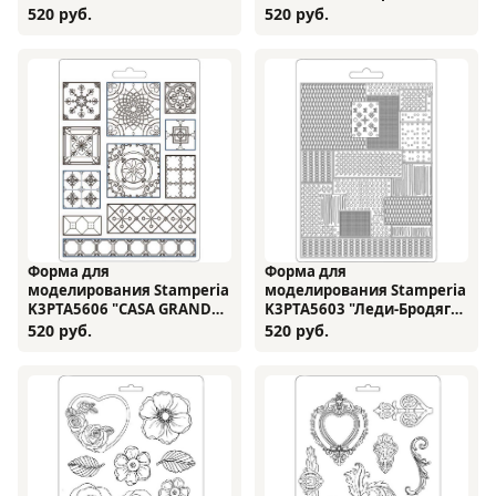
элементы", А5
Лондонская улица", А5
520 руб.
520 руб.
Форма для
Форма для
моделирования Stamperia
моделирования Stamperia
K3PTA5606 "CASA GRANDA,
K3PTA5603 "Леди-Бродяга.
плитка", А5
Рельефные пластины", А5
520 руб.
520 руб.