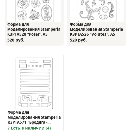
Форма для
Форма для
моделирования Stamperia
моделирования Stamperia
K3PTA528 "Розы", А5
K3PTA526 "Volutes", А5
520 руб.
520 руб.
Форма для
моделирования Stamperia
K3PTA571 "Бродяга -
трубы", А5
Есть в наличии (4)