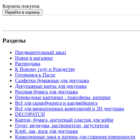
Корзина покупок
Перейти в корзину
Разделы
Предварительный заказ
Новое в магазине
Распродажа
К Новому году и Рождеству
Готовимся к Пасхе
Салфетки бумажные для декупажа
Декупажные карты для декупажа
Рисовая бумага для декупажа
Переводные картинки - трансферы, натирки
Всё для скрапбукинга и кардмейкинга
Всё для миниатюрных композиций и 3D декупажа
DECOPATCH
Картон, бумага, ацетатный пластик для хобби
Грунт, медиумы, растворители, загустители
Клей, лак, воск для декупажа
Кракелюрные лаки и патины для старения поверхности