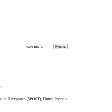
Кол-во:
з
зине Пятерочка (5POST), Почта России.