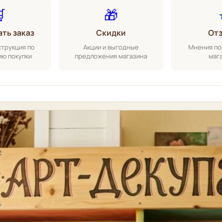

🎁
ать заказ
Скидки
От
струкция по
Акции и выгодные
Мнения по
ю покупки
предложения магазина
маг