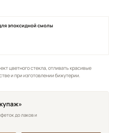
для эпоксидной смолы
ект цветного стекла, отливать красивые
тве и при изготовлении бижутерии.
екупаж»
лфеток до лаков и