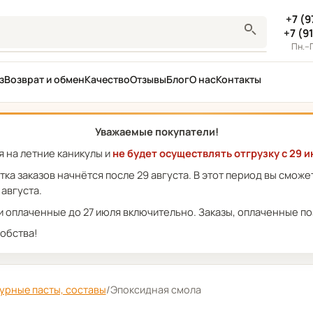
+7 (9
+7 (9
Пн.–П
з
Возврат и обмен
Качество
Отзывы
Блог
О нас
Контакты
Уважаемые покупатели!
 на летние каникулы и
не будет осуществлять отгрузку с 29 и
отка заказов начнётся после 29 августа. В этот период вы смож
 августа.
 оплаченные до 27 июля включительно. Заказы, оплаченные поз
обства!
урные пасты, составы
/
Эпоксидная смола