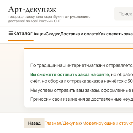
Арт-декупаж
Поиск
товары для декупажа, скрапбукинга и рукоделия с
доставкой по всей России и СНГ
Каталог
Акции
Скидки
Доставка и оплата
Как сделать зака
По традиции наш интернет-магазин отправляется
Вы сможете оставить заказ на сайте
, но обраб
счёт, но сборка и отправка заказов начнётся с 30
Мы успеем отправить вам заказы, оформленные и
Приносим свои извинения за доставленные неуд
Назад
Главная
/
Декупаж
/
Моделирующие и структ