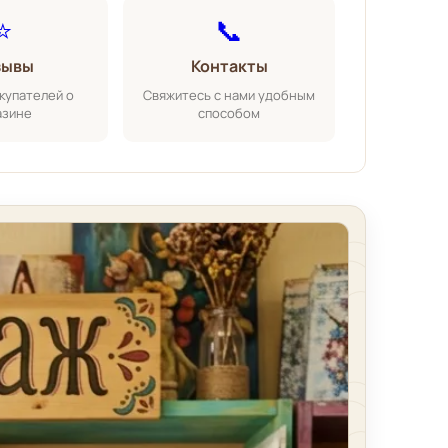
⭐
📞
зывы
Контакты
купателей о
Свяжитесь с нами удобным
азине
способом